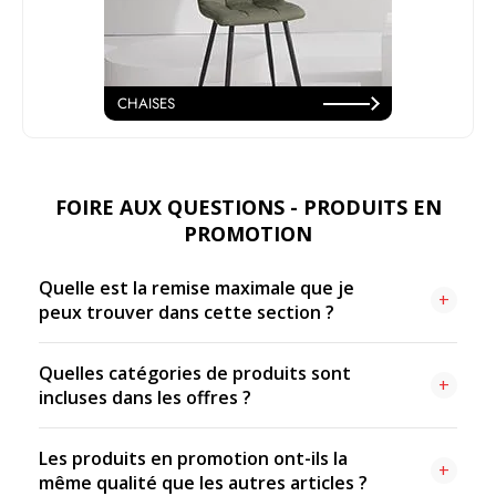
CHAISES
FOIRE AUX QUESTIONS - PRODUITS EN
PROMOTION
Quelle est la remise maximale que je
peux trouver dans cette section ?
Dans notre espace promotions, nous proposons des
Quelles catégories de produits sont
produits "best-sellers" avec des remises exceptionnelles
incluses dans les offres ?
pouvant aller jusqu'à 60 % par rapport au prix de vente
initial.
Les promotions couvrent une large gamme de mobilier,
Les produits en promotion ont-ils la
notamment des meubles de salle de bain, des buffets, des
même qualité que les autres articles ?
tables et tables basses, des fauteuils, des chaises et des