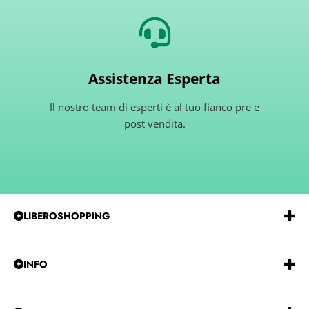
Assistenza Esperta
Il nostro team di esperti è al tuo fianco pre e
post vendita.
LIBEROSHOPPING
Emmeerre
S.r.l.
Via
G.Gentile 15 Andria BT 76123
P.IVA e C.F.:
IT07850480729
REA:
BA-585915
INFO
Tel:
0883-257229
CHI SIAMO
DICONO DI NOI