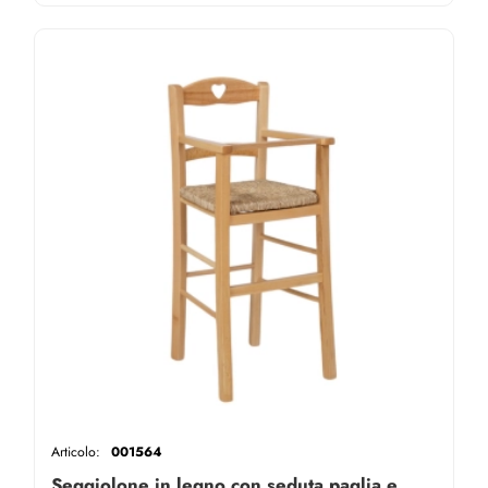
Articolo:
001564
Seggiolone in legno con seduta paglia e