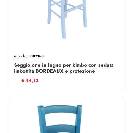
Articolo:
007163
Seggiolone in legno per bimbo con seduta
imbottita BORDEAUX e protezione
€
44,13