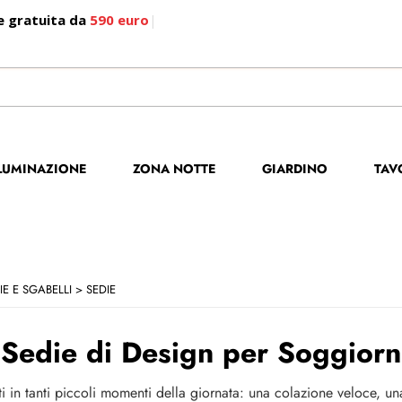
e gratuita da
590 euro
|
S
Per co
LLUMINAZIONE
ZONA NOTTE
GIARDINO
TAV
il no
poi cl
IE E SGABELLI
SEDIE
Sedie di Design per Soggiorn
i in tanti piccoli momenti della giornata: una colazione veloce, 