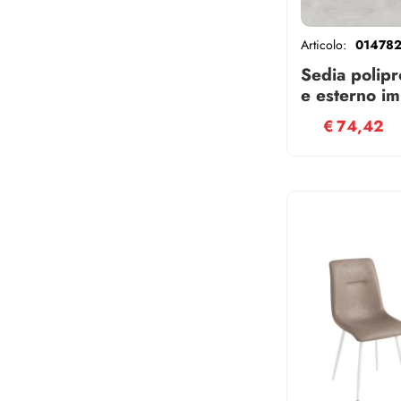
Articolo:
01478
Sedia polipr
e esterno i
Crema set 2
€
74,42