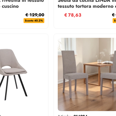
o cuscino
tessuto tortora moderno 
cuscino sfoderabile
€ 129,00
€
78,63
€
Sconto 40.2%
S