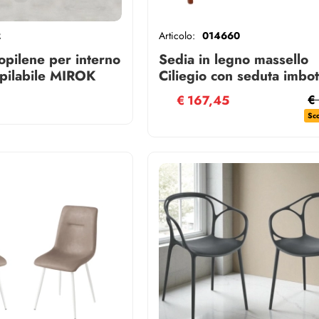
2
Articolo:
014660
opilene per interno
Sedia in legno massello
mpilabile MIROK
Ciliegio con seduta imbot
 pezzi
LIRA SET 2 pezzi
€
167,45
€
Sc