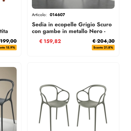
Articolo:
014607
Sedia in ecopelle Grigio Scuro
tita
con gambe in metallo Nero -
LILY 2 sedie
 199,00
€
159,82
€ 204,30
onto 15.9%
Sconto 21.8%