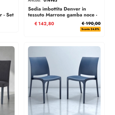
Articolo:
014983
Sedia imbottita Denver in
 - Set
tessuto Marrone gamba noce -
Set 2
€
142,80
€ 190,00
Sconto 24.8%