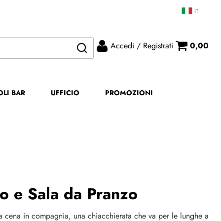
IT
Accedi / Registrati
0,00
ono già registrato
Sono un nuovo cliente
mpletare l'ordine inserisci
Se non sei ancora registrato sul
OLI BAR
UFFICIO
PROMOZIONI
me utente e la password e
nostro sito clicca sul pulsante
icca sul pulsante "Accedi"
"Registrati"
E-mail:
Password:
o e Sala da Pranzo
Ricorda
una cena in compagnia, una chiacchierata che va per le lunghe a