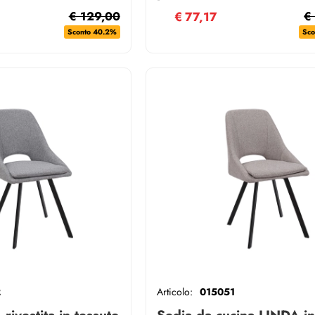
sfoderabile
€ 129,00
€
77,17
€
Sconto 40.2%
Sco
2
Articolo:
015051
rivestita in tessuto
Sedia da cucina LINDA in