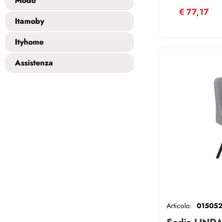
Modo
LINDA
€
77,17
Itamoby
Ityhome
Assistenza
Articolo:
01505
Sedia LINDA 