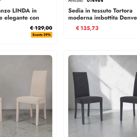
9
Articolo:
014984
anzo LINDA in
Sedia in tessuto Tortora
e elegante con
moderna imbottita Denver
vibile
2
€ 129,00
€
135,73
Sconto 39%