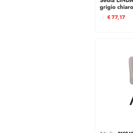
grigio chiar
sfoderabile
€
77,17