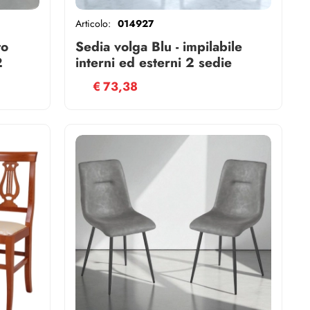
Articolo:
014927
to
Sedia volga Blu - impilabile
2
interni ed esterni 2 sedie
€
73,38