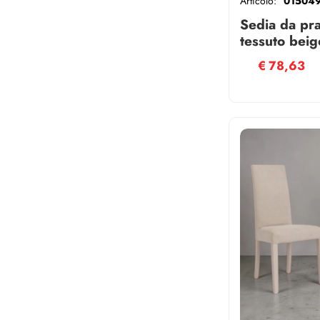
Articolo:
01504
Sedia da pr
tessuto beig
cuscino remo
€
78,63