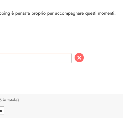
i perso la password?
hopping è pensata proprio per accompagnare questi momenti.
6 in totale)
 »