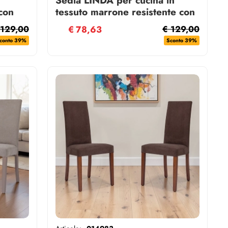
con
tessuto marrone resistente con
cuscino removibile
 129,00
€
78,63
€ 129,00
conto 39%
Sconto 39%