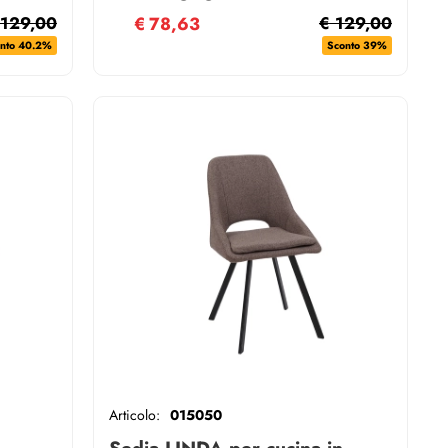
cuscino sfoderabile
 129,00
€
78,63
€ 129,00
nto 40.2%
Sconto 39%
Articolo:
015050
Sedia LINDA per cucina in