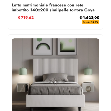
Letto matrimoniale francese con rete
imbottito 140x200 similpelle tortora Goya
€
719,62
€ 1.623,00
Sconto 55.7%