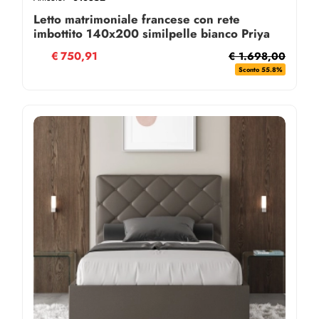
Letto matrimoniale francese con rete
imbottito 140x200 similpelle bianco Priya
€
750,91
€ 1.698,00
Sconto 55.8%