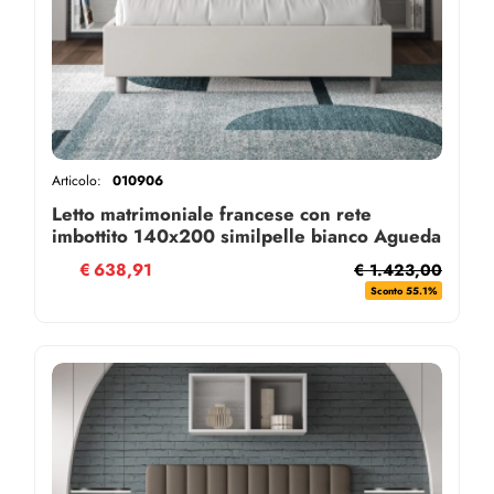
Articolo:
010906
Letto matrimoniale francese con rete
imbottito 140x200 similpelle bianco Agueda
€
638,91
€ 1.423,00
Sconto 55.1%