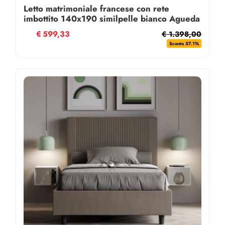
Letto matrimoniale francese con rete
imbottito 140x190 similpelle bianco Agueda
€
599,33
€ 1.398,00
Sconto 57.1%