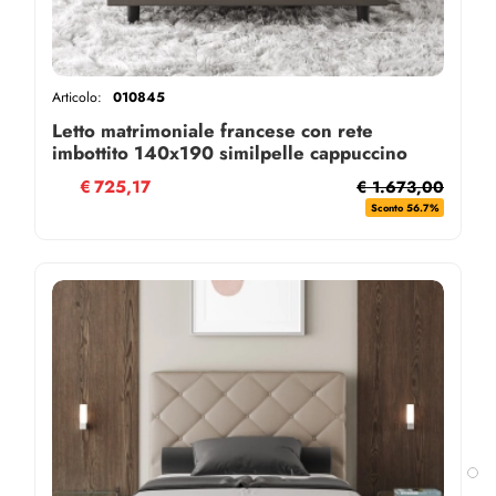
Articolo:
010845
Letto matrimoniale francese con rete
imbottito 140x190 similpelle cappuccino
Priya
€
725,17
€ 1.673,00
Sconto 56.7%