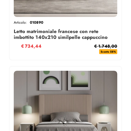
Articolo:
010890
Letto matrimoniale francese con rete
imbottito 140x210 similpelle cappuccino
Goya
€
734,44
€ 1.748,00
Sconto 58%