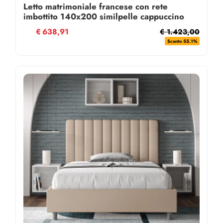
Letto matrimoniale francese con rete
imbottito 140x200 similpelle cappuccino
Agueda
€
638,91
€ 1.423,00
Sconto 55.1%