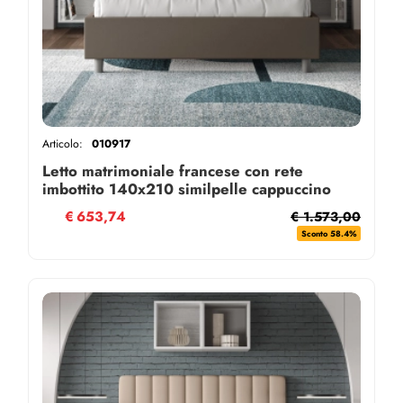
Articolo:
010917
Letto matrimoniale francese con rete
imbottito 140x210 similpelle cappuccino
Agueda
€
653,74
€ 1.573,00
Sconto 58.4%