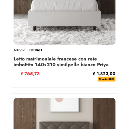
Articolo:
010861
Letto matrimoniale francese con rete
imbottito 140x210 similpelle bianco Priya
€
765,73
€ 1.823,00
Sconto 58%