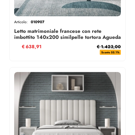
Articolo:
010907
Letto matrimoniale francese con rete
imbottito 140x200 similpelle tortora Agueda
€
638,91
€ 1.423,00
Sconto 55.1%