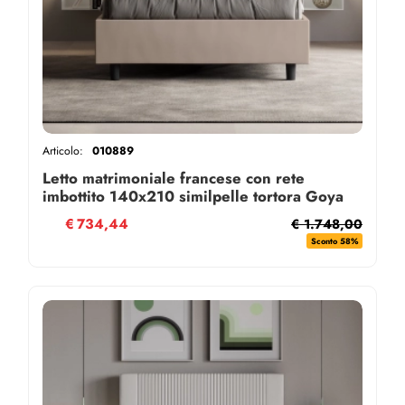
Articolo:
010889
Letto matrimoniale francese con rete
imbottito 140x210 similpelle tortora Goya
€
734,44
€ 1.748,00
Sconto 58%