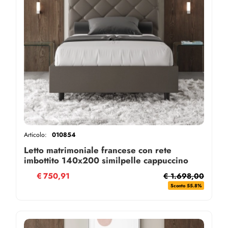
Articolo:
010854
Letto matrimoniale francese con rete
imbottito 140x200 similpelle cappuccino
Priya
€
750,91
€ 1.698,00
Sconto 55.8%