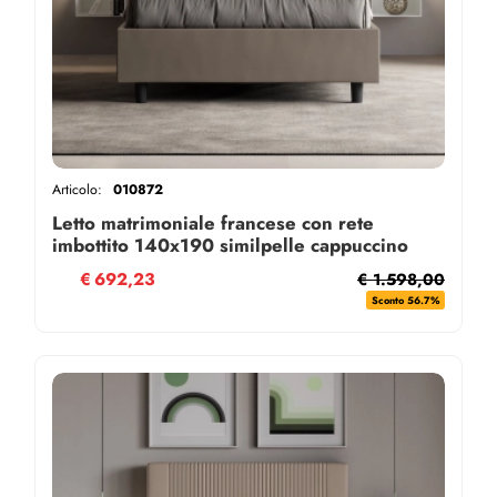
Articolo:
010872
Letto matrimoniale francese con rete
imbottito 140x190 similpelle cappuccino
Goya
€
692,23
€ 1.598,00
Sconto 56.7%