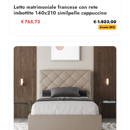
Letto matrimoniale francese con rete
imbottito 140x210 similpelle cappuccino
Priya
€
765,73
€ 1.823,00
Sconto 58%