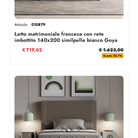
Articolo:
010879
Letto matrimoniale francese con rete
imbottito 140x200 similpelle bianco Goya
€
719,62
€ 1.623,00
Sconto 55.7%