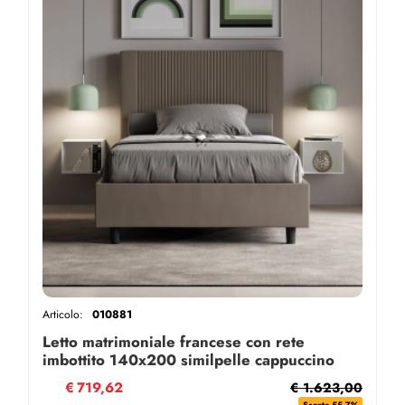
Articolo:
010881
Letto matrimoniale francese con rete
imbottito 140x200 similpelle cappuccino
Goya
€
719,62
€ 1.623,00
Sconto 55.7%