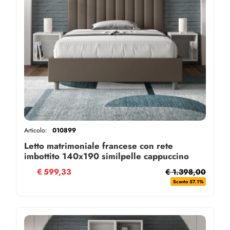
Articolo:
010899
Letto matrimoniale francese con rete
imbottito 140x190 similpelle cappuccino
Agueda
€
599,33
€ 1.398,00
Sconto 57.1%