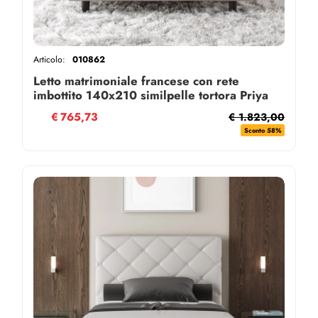
Articolo:
010862
Letto matrimoniale francese con rete
imbottito 140x210 similpelle tortora Priya
€
765,73
€ 1.823,00
Sconto 58%