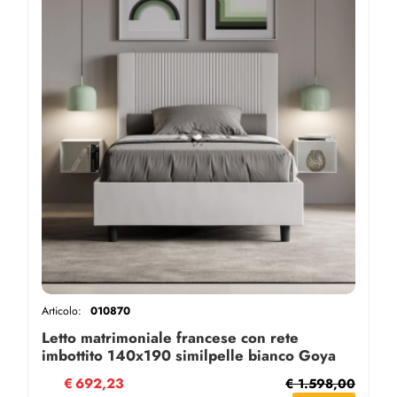
Articolo:
010870
Letto matrimoniale francese con rete
imbottito 140x190 similpelle bianco Goya
€
692,23
€ 1.598,00