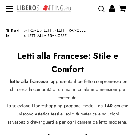
Ti Trovi
HOME
LETTI
LETTI FRANCESE
In
LETTI ALLA FRANCESE
>
>
> LETTI ALLA FRANCESE
CATEGORIA:
HOME
LETTI
LETTI FRANCESE
Letti alla Francese: Stile e
Comfort
Il
letto alla francese
rappresenta il perfetto compromesso per
chi cerca la comodità di un matrimoniale in dimensioni più
contenute.
La selezione Liberoshopping propone modelli da
140 cm
che
uniscono estetica tessile, solidità materica e soluzioni
salvaspazio d'avanguardia per ogni camera da letto moderna.