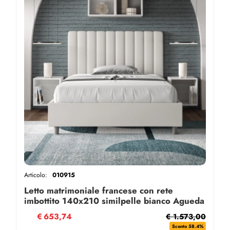
Articolo:
010915
Letto matrimoniale francese con rete
imbottito 140x210 similpelle bianco Agueda
€
653,74
€ 1.573,00
Sconto 58.4%