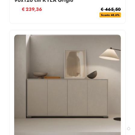
€
239,36
€ 465,50
Sconto 48.6%