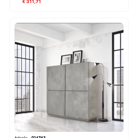
€
311,71
Articolo:
014763