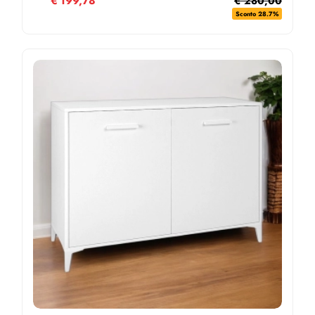
€
199,78
€ 280,00
Sconto 28.7%