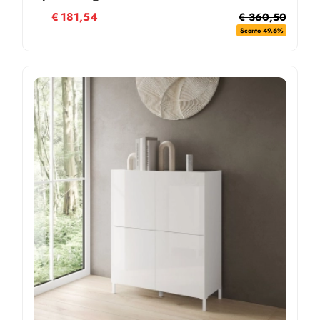
€
181,54
€ 360,50
Sconto 49.6%