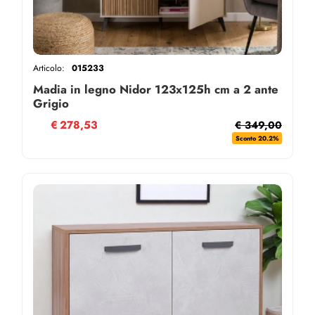
Articolo:
015233
Madia in legno Nidor 123x125h cm a 2 ante
Grigio
€
278,53
€ 349,00
Sconto 20.2%