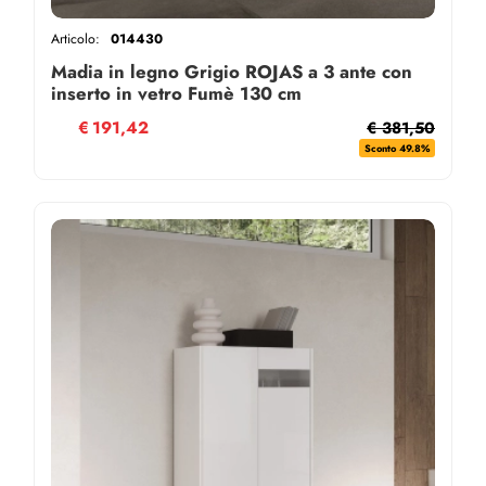
Articolo:
014430
Madia in legno Grigio ROJAS a 3 ante con
inserto in vetro Fumè 130 cm
€
191,42
€ 381,50
Sconto 49.8%