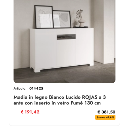
Articolo:
014425
Madia in legno Bianco Lucido ROJAS a 3
ante con inserto in vetro Fumè 130 cm
€
191,42
€ 381,50
Sconto 49.8%