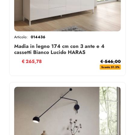
Articolo:
014436
Madia in legno 174 cm con 3 ante e 4
cassetti Bianco Lucido HARAS
€
265,78
€ 546,00
Sconto 51.3%