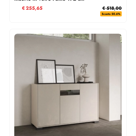
€
255,65
€ 518,00
Sconto 50.6%