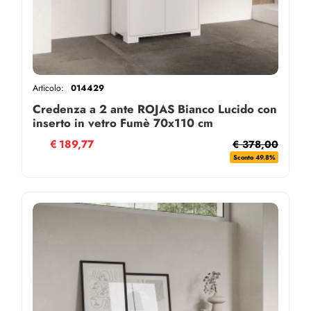
Articolo:
014429
Credenza a 2 ante ROJAS Bianco Lucido con
inserto in vetro Fumè 70x110 cm
€
189,77
€ 378,00
Sconto 49.8%