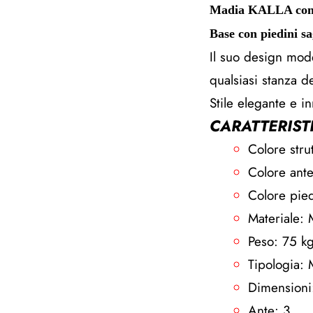
Madia KALLA con an
Base con piedini sa
Il suo design mod
qualsiasi stanza de
Stile elegante e i
CARATTERIST
Colore stru
Colore ante
Colore pie
Materiale: 
Peso: 75 k
Tipologia: 
Dimensioni
Ante: 3