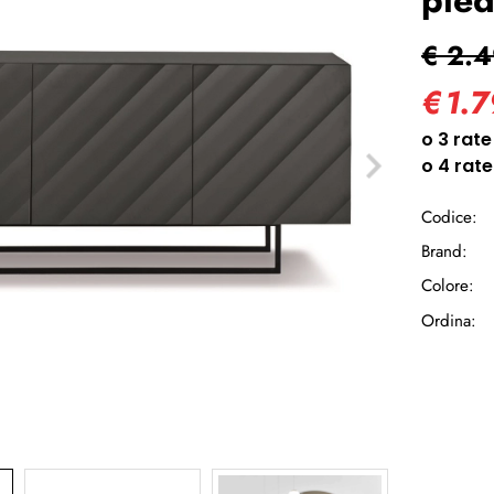
Ha
€ 2.
€
1.
Codice:
Brand:
Colore:
Ordina: