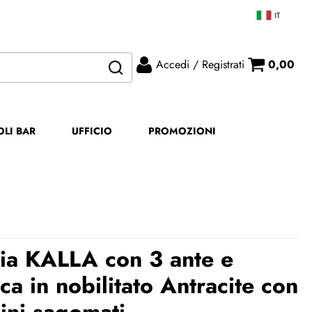
IT
Accedi / Registrati
0,00
ono già registrato
Sono un nuovo cliente
mpletare l'ordine inserisci
Se non sei ancora registrato sul
OLI BAR
UFFICIO
PROMOZIONI
me utente e la password e
nostro sito clicca sul pulsante
icca sul pulsante "Accedi"
"Registrati"
E-mail:
Password:
ia KALLA con 3 ante e
ca in nobilitato Antracite con
Ricorda
ini sagomati