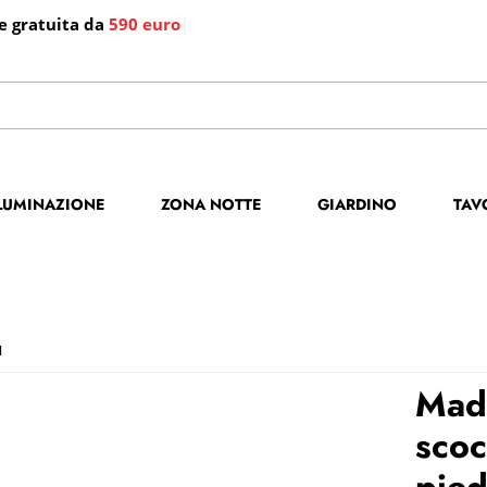
e gratuita da
590 euro
|
S
Per co
LLUMINAZIONE
ZONA NOTTE
GIARDINO
TAV
il no
poi cl
I
Mad
scoc
pied