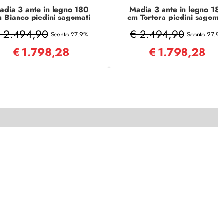
adia 3 ante in legno 180
Madia 3 ante in legno 1
 Bianco piedini sagomati
cm Tortora piedini sagom
- KALLA
- KALLA
 2.494,90
€ 2.494,90
Sconto 27.9%
Sconto 27
€
1.798,28
€
1.798,28