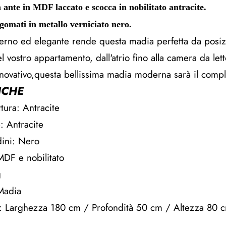
te in MDF laccato e scocca in nobilitato antracite.
gomati in metallo verniciato nero.
erno ed elegante rende questa madia perfetta da posi
l vostro appartamento, dall'atrio fino alla camera da lett
nnovativo,questa bellissima madia moderna sarà il compl
ICHE
ttura: Antracite
: Antracite
dini: Nero
MDF e nobilitato
g
Madia
: Larghezza 180 cm / Profondità 50 cm / Altezza 80 