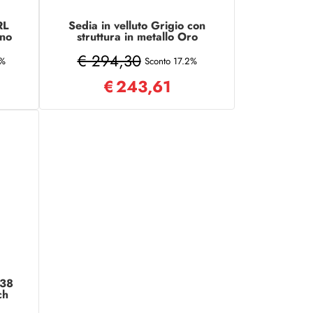
RL
Sedia in velluto Grigio con
ano
struttura in metallo Oro
oir
MEGAN 2 sedie
€ 294,30
0%
Sconto 17.2%
€
243,61
x38
ch