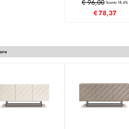
€ 96,00
Sconto 18.4%
€
78,37
lore