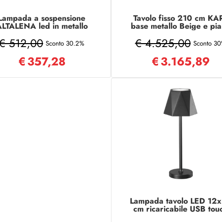
Lampada a sospensione
Tavolo fisso 210 cm KA
LTALENA led in metallo
base metallo Beige e pi
120 cm verniciato ORO
effetto marmo Sahara N
€ 512,00
€ 4.525,00
Sconto 30.2%
Sconto 3
€
357,28
€
3.165,89
Lampada tavolo LED 12
cm ricaricabile USB tou
senza fili FIJI Nero