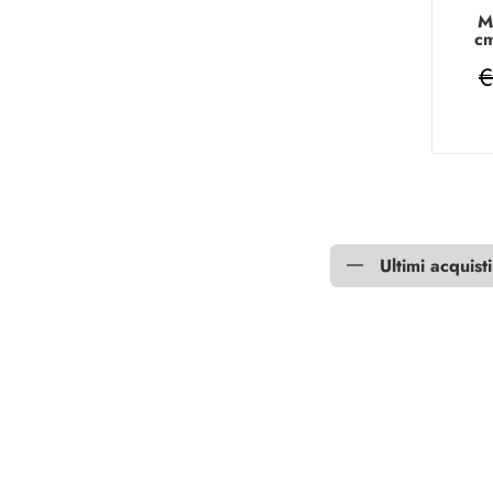
M
cm
€
Ultimi acquisti