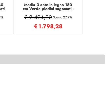
80
Madia 3 ante in legno 180
ati
cm Verde piedini sagomati -
KALLA
€ 2.494,90
.9%
Sconto 27.9%
€
1.798,28