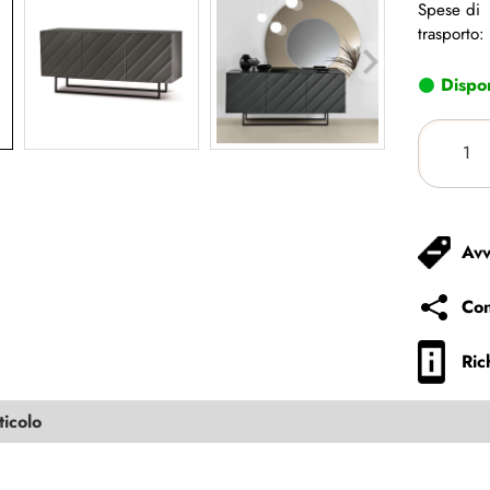
Spese di
trasporto:
Dispon
Avv
Con
Ric
ticolo