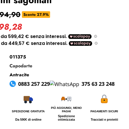
i perso la password?
494,90
Sconto 27.9%
798,28
011375
Capodarte
Antracite
0883 257 229
375 63 23 248
PIÙ AGGIUNGI, MENO
SPEDIZIONE GRATUITA
PAGHI
PAGAMENTI SICURI
Spedizione
Da 590€ di ordine
ottimizzata
Tracciati e protetti