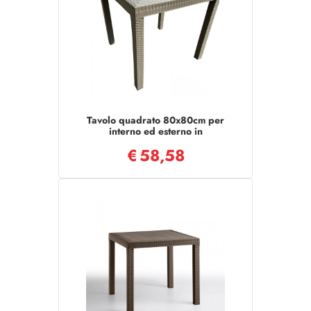
Tavolo quadrato 80x80cm per
interno ed esterno in
polipropilene DALLAS
€
58,58
TORTORA