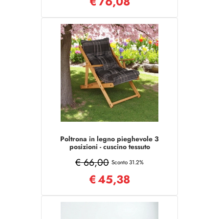
€
76,08
Poltrona in legno pieghevole 3
posizioni - cuscino tessuto
Grigio
€ 66,00
Sconto 31.2%
€
45,38