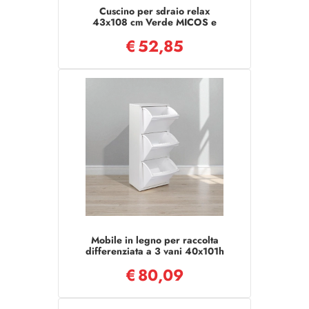
Cuscino per sdraio relax
43x108 cm Verde MICOS e
poltrona da giardino
€
52,85
Mobile in legno per raccolta
differenziata a 3 vani 40x101h
cm BIANCO
€
80,09