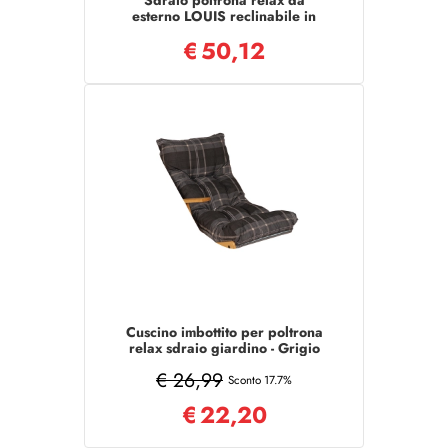
Sdraio poltrona relax da
esterno LOUIS reclinabile in
tessuto textilene NERO
€
50,12
Cuscino imbottito per poltrona
relax sdraio giardino - Grigio
€ 26,99
Sconto 17.7%
€
22,20