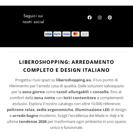
Iscriviti alla Newsletter e risparmia!
LOCALITÀ DISAGIATE
Per te subito un codice sconto sul tuo prossimo acquisto. Rimani
SPEDIZIONI
aggiornato sulle ultime tendenze di design, promozioni riservate e
novità per la tua casa.
RICHIEDI UN RESO
ISCRIVITI
I suoi dati personali verranno trattati per le finalità connesse all'invio delle
newsletter.
PRIVACY
Per maggiori informazioni sul trattamento dei dati personali consultare la
LIBEROSHOPPING: ARREDAMENTO
POLICY
del sito.
COMPLETO E DESIGN ITALIANO
Progetta i tuoi spazi su
liberoshopping.eu
, il tuo punto di
riferimento per l'arredo casa di qualità. Dalle soluzioni salvaspazio
per la
zona giorno
come
tavoli allungabili
e
consolle
, fino al
comfort della
zona notte
con
letti contenitore
e complementi
esclusivi. Esplora il nostro catalogo con oltre 10.000 referenze:
poltrone relax
,
sedie ergonomiche
,
illuminazione LED
di design
e
arredo bagno
moderno. Scegli l'eccellenza del
Made in Italy
e le
ultime
tendenze 2026
per trasformare ogni ambiente in uno spazio
unico e funzionale.