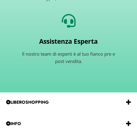
Assistenza Esperta
Il nostro team di esperti è al tuo fianco pre e
post vendita.
LIBEROSHOPPING
Emmeerre
S.r.l.
Via
G.Gentile 15 Andria BT 76123
P.IVA e C.F.:
IT07850480729
REA:
BA-585915
INFO
Tel:
0883-257229
CHI SIAMO