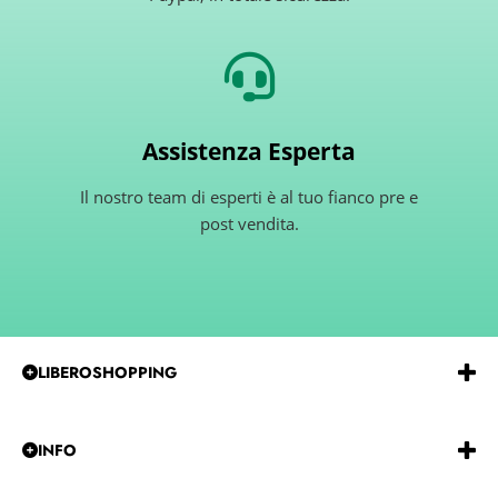
Assistenza Esperta
Il nostro team di esperti è al tuo fianco pre e
post vendita.
LIBEROSHOPPING
Emmeerre
S.r.l.
Via
G.Gentile 15 Andria BT 76123
P.IVA e C.F.:
IT07850480729
REA:
BA-585915
INFO
Tel:
0883-257229
CHI SIAMO