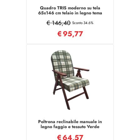
Quadro TRIS moderno su tela
65x146 cm telaio in legno tema
Sacra Famiglia
€ 146,40
Sconto 34.6%
€
95,77
Poltrona reclinabile manuale in
legno faggio e tessuto Verde
AMALFI
€
64,57