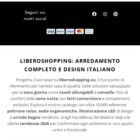
LOCALITÀ DISAGIATE
Per te subito un codice sconto sul tuo prossimo acquisto. Rimani
SPEDIZIONI
aggiornato sulle ultime tendenze di design, promozioni riservate e
novità per la tua casa.
RICHIEDI UN RESO
ISCRIVITI
I suoi dati personali verranno trattati per le finalità connesse all'invio delle
newsletter.
PRIVACY
Per maggiori informazioni sul trattamento dei dati personali consultare la
LIBEROSHOPPING: ARREDAMENTO
POLICY
del sito.
COMPLETO E DESIGN ITALIANO
Progetta i tuoi spazi su
liberoshopping.eu
, il tuo punto di
riferimento per l'arredo casa di qualità. Dalle soluzioni salvaspazio
per la
zona giorno
come
tavoli allungabili
e
consolle
, fino al
comfort della
zona notte
con
letti contenitore
e complementi
esclusivi. Esplora il nostro catalogo con oltre 10.000 referenze:
poltrone relax
,
sedie ergonomiche
,
illuminazione LED
di design
e
arredo bagno
moderno. Scegli l'eccellenza del
Made in Italy
e le
ultime
tendenze 2026
per trasformare ogni ambiente in uno spazio
unico e funzionale.