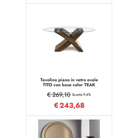
Tavolino piano in vetro ovale
TITO con base color TEAK
€ 269,10
Sconto 9.4%
€
243,68