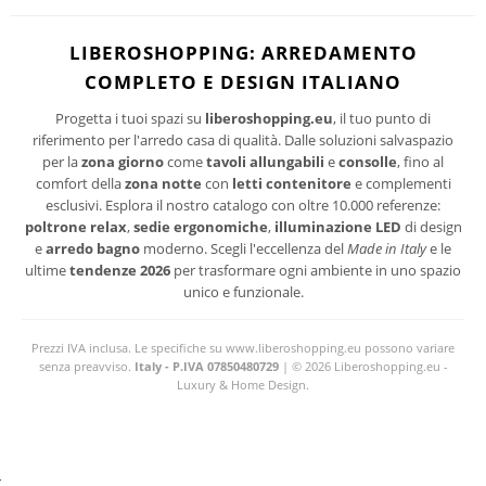
Ho letto ed accetto le condizioni della politica-sulla-riservatezza
I suoi dati personali verranno trattati per le finalità connesse all'invio delle newsletter.
LIBEROSHOPPING: ARREDAMENTO
Per maggiori informazioni sul trattamento dei dati personali consultare la privacy policy
COMPLETO E DESIGN ITALIANO
del sito.
Progetta i tuoi spazi su
liberoshopping.eu
, il tuo punto di
riferimento per l'arredo casa di qualità. Dalle soluzioni salvaspazio
per la
zona giorno
come
tavoli allungabili
e
consolle
, fino al
comfort della
zona notte
con
letti contenitore
e complementi
esclusivi. Esplora il nostro catalogo con oltre 10.000 referenze:
poltrone relax
,
sedie ergonomiche
,
illuminazione LED
di design
e
arredo bagno
moderno. Scegli l'eccellenza del
Made in Italy
e le
ultime
tendenze 2026
per trasformare ogni ambiente in uno spazio
unico e funzionale.
Prezzi IVA inclusa. Le specifiche su www.liberoshopping.eu possono variare
senza preavviso.
Italy - P.IVA 07850480729
| © 2026 Liberoshopping.eu -
Luxury & Home Design.