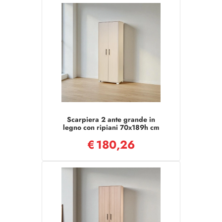
Scarpiera 2 ante grande in
legno con ripiani 70x189h cm
Olmo
€
180,26