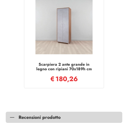
Scarpiera 2 ante grande in
legno con ripiani 70x189h cm
Noce chiaro anta cemento
€
180,26
chiaro
Recensioni prodotto