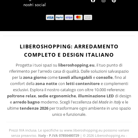
novità per la tua casa.
RICHIEDI UN RESO
ISCRIVITI
I suoi dati personali verranno trattati per le finalità connesse all'invio delle newsletter.
PRIVACY
Per maggiori informazioni sul trattamento dei dati personali consultare la
POLICY
del sito.
LIBEROSHOPPING: ARREDAMENTO
COMPLETO E DESIGN ITALIANO
Progetta i tuoi spazi su
liberoshopping.eu
, il tuo punto di
riferimento per l'arredo casa di qualità. Dalle soluzioni salvaspazio
per la
zona giorno
come
tavoli allungabili
e
consolle
, fino al
comfort della
zona notte
con
letti contenitore
e complementi
esclusivi. Esplora il nostro catalogo con oltre 10.000 referenze:
poltrone relax
,
sedie ergonomiche
,
illuminazione LED
di design
e
arredo bagno
moderno. Scegli l'eccellenza del
Made in Italy
e le
ultime
tendenze 2026
per trasformare ogni ambiente in uno spazio
unico e funzionale.
Prezzi IVA inclusa. Le specifiche su www.liberoshopping.eu possono variare
senza preavviso.
Italy - P.IVA 07850480729
| © 2026 Liberoshopping.eu -