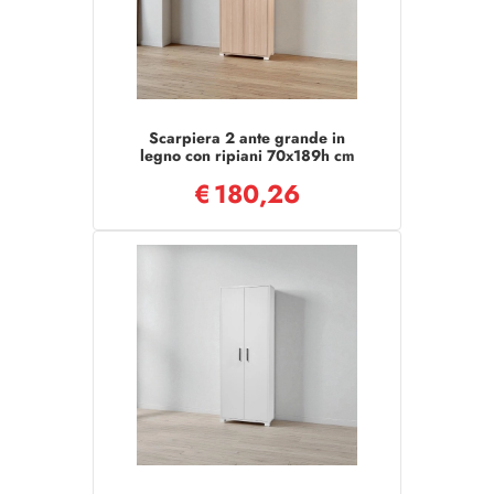
Scarpiera 2 ante grande in
legno con ripiani 70x189h cm
Rovere
€
180,26