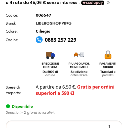
006647
Codice:
LIBEROSHOPPING
Brand:
Ciliegio
Colore:
0883 257 229
Ordina:
SPEDIZIONE
PIÙ AGGIUNGI,
PAGAMENTI
GRATUITA
MENO PAGHI
SICURI
Da 590€ di
Spedizione
Tracciati e
ordine
ottimizzata
protetti
A partire da 6,50 €.
Gratis per ordini
Spese di
trasporto:
superiori a 590 €!
Disponibile
Spedito in 2 giorni lavorativi.