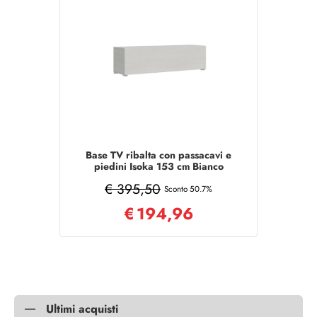
Base TV ribalta con passacavi e
piedini Isoka 153 cm Bianco
Frassino
€ 395,50
Sconto 50.7%
€
194,96
Ultimi acquisti