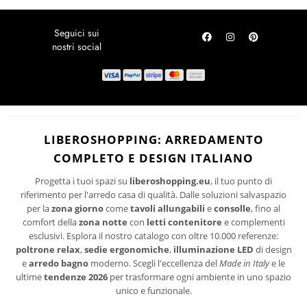
Iscriviti alla Newsletter e risparmia!
LOCALITÀ DISAGIATE
Per te subito un codice sconto sul tuo prossimo acquisto. Rimani
SPEDIZIONI
aggiornato sulle ultime tendenze di design, promozioni riservate e
novità per la tua casa.
RICHIEDI UN RESO
ISCRIVITI
I suoi dati personali verranno trattati per le finalità connesse all'invio delle
newsletter.
PRIVACY
Per maggiori informazioni sul trattamento dei dati personali consultare la
LIBEROSHOPPING: ARREDAMENTO
POLICY
del sito.
COMPLETO E DESIGN ITALIANO
Progetta i tuoi spazi su
liberoshopping.eu
, il tuo punto di
riferimento per l'arredo casa di qualità. Dalle soluzioni salvaspazio
per la
zona giorno
come
tavoli allungabili
e
consolle
, fino al
comfort della
zona notte
con
letti contenitore
e complementi
esclusivi. Esplora il nostro catalogo con oltre 10.000 referenze:
poltrone relax
,
sedie ergonomiche
,
illuminazione LED
di design
e
arredo bagno
moderno. Scegli l'eccellenza del
Made in Italy
e le
ultime
tendenze 2026
per trasformare ogni ambiente in uno spazio
unico e funzionale.