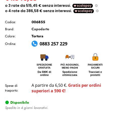
006855
Codice:
Capodarte
Brand:
Tortora
Colore:
0883 257 229
Ordina:
SPEDIZIONE
PIÙ AGGIUNGI,
PAGAMENTI
GRATUITA
MENO PAGHI
SICURI
Da 590€ di
Spedizione
Tracciati e
ordine
ottimizzata
protetti
A partire da 6,50 €.
Gratis per ordini
Spese di
trasporto:
superiori a 590 €!
Disponibile
Spedito in 4 giorni lavorativi.