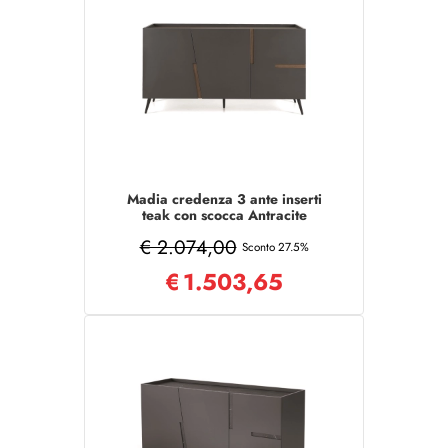
Madia credenza 3 ante inserti
teak con scocca Antracite
GIRONA con 5 piedini
€ 2.074,00
Sconto 27.5%
€
1.503,65