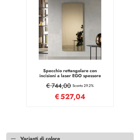
Specchio rettangolare con
incisioni a laser EGO spessore
4mm Bronzo
€ 744,00
Sconto 29.2%
€
527,04
Varianti di colore