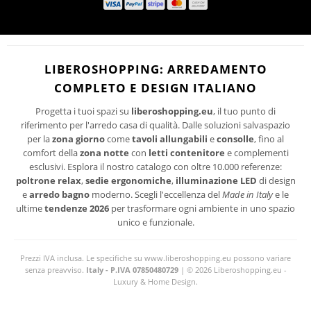
Ho letto ed accetto le condizioni della politica-sulla-riservatezza
I suoi dati personali verranno trattati per le finalità connesse all'invio delle newsletter.
LIBEROSHOPPING: ARREDAMENTO
Per maggiori informazioni sul trattamento dei dati personali consultare la privacy policy
COMPLETO E DESIGN ITALIANO
del sito.
Progetta i tuoi spazi su
liberoshopping.eu
, il tuo punto di
riferimento per l'arredo casa di qualità. Dalle soluzioni salvaspazio
per la
zona giorno
come
tavoli allungabili
e
consolle
, fino al
comfort della
zona notte
con
letti contenitore
e complementi
esclusivi. Esplora il nostro catalogo con oltre 10.000 referenze:
poltrone relax
,
sedie ergonomiche
,
illuminazione LED
di design
e
arredo bagno
moderno. Scegli l'eccellenza del
Made in Italy
e le
ultime
tendenze 2026
per trasformare ogni ambiente in uno spazio
unico e funzionale.
Prezzi IVA inclusa. Le specifiche su www.liberoshopping.eu possono variare
senza preavviso.
Italy - P.IVA 07850480729
| © 2026 Liberoshopping.eu -
Luxury & Home Design.