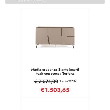
Madia credenza 3 ante inserti
teak con scocca Tortora
GIRONA con 5 piedini
€ 2.074,00
Sconto 27.5%
€
1.503,65