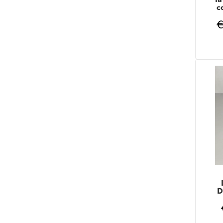
c
€
D