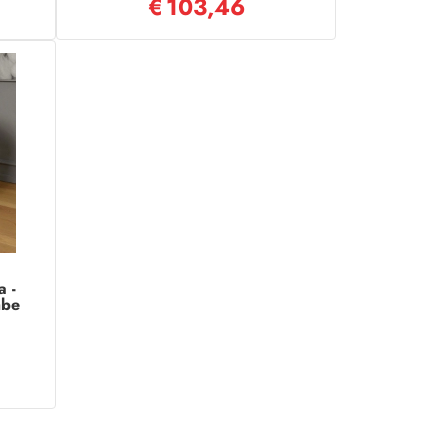
€
103,46
a -
mbe