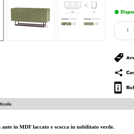
Dispon
Avv
Con
Ric
ticolo
te in MDF laccato e scocca in nobilitato verde.