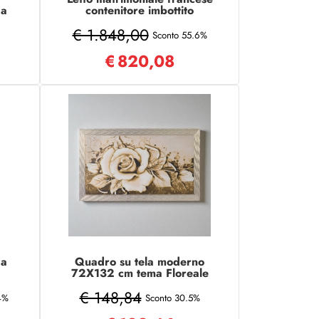
 a
contenitore imbottito
140x200 similpelle tortora
€ 1.848,00
Goya
Sconto 55.6%
€
820,08
da
Quadro su tela moderno
72X132 cm tema Floreale
con cornice in legno
€ 148,84
decorata
4%
Sconto 30.5%