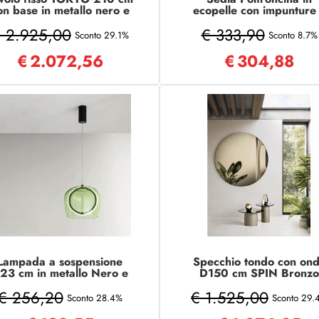
on base in metallo nero e
ecopelle con impunture
piano Eucalipto
rombi e bordino LENA
 2.925,00
€ 333,90
Tortora Set da 2
Sconto 29.1%
Sconto 8.7%
€
2.072,56
€
304,88
Lampada a sospensione
Specchio tondo con on
23 cm in metallo Nero e
D150 cm SPIN Bronzo
vetro Verde 1 Luce LED
€ 256,20
€ 1.525,00
PINTA
Sconto 28.4%
Sconto 29.