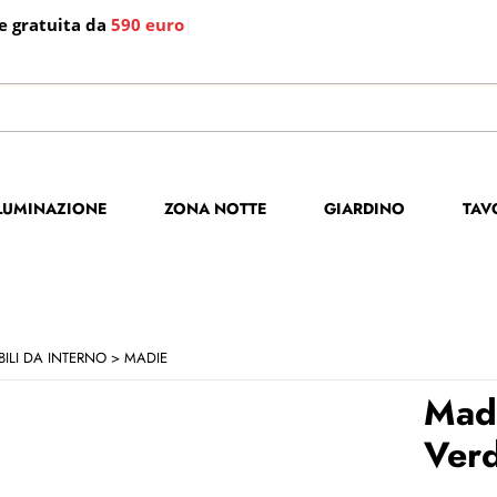
e gratuita da
590 euro
|
S
Per co
LLUMINAZIONE
ZONA NOTTE
GIARDINO
TAV
il no
poi cl
ILI DA INTERNO
MADIE
Madi
Verd