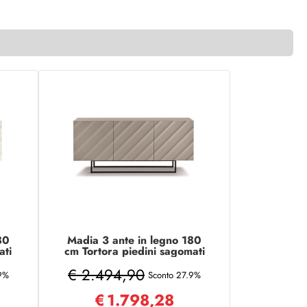
80
Madia 3 ante in legno 180
ati
cm Tortora piedini sagomati
- KALLA
€ 2.494,90
.9%
Sconto 27.9%
€
1.798,28