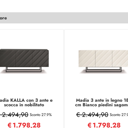
lore
adia KALLA con 3 ante e
Madia 3 ante in legno 1
scocca in nobilitato
cm Bianco piedini sagom
Antracite con piedini
- KALLA
 2.494,90
€ 2.494,90
sagomati
Sconto 27.9%
Sconto 27
€
1.798,28
€
1.798,28