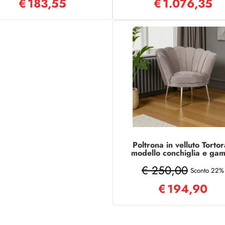
€
183,55
€
1.076,35
Poltrona in velluto Tortor
modello conchiglia e ga
metallo oro
€ 250,00
Sconto 22%
€
194,90