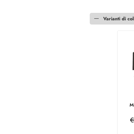
Varianti di co
M
€