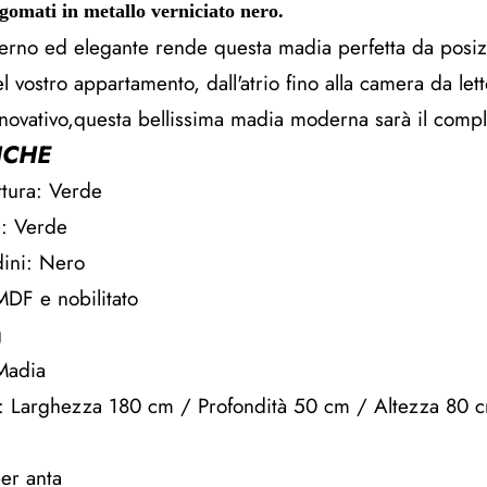
gomati in metallo verniciato nero.
erno ed elegante rende questa madia perfetta da posi
l vostro appartamento, dall'atrio fino alla camera da lett
nnovativo,questa bellissima madia moderna sarà il compl
ICHE
ttura: Verde
e: Verde
dini: Nero
MDF e nobilitato
g
Madia
: Larghezza 180 cm / Profondità 50 cm / Altezza 80 
per anta