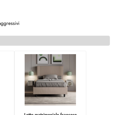
ggressivi
Letto matrimoniale francese