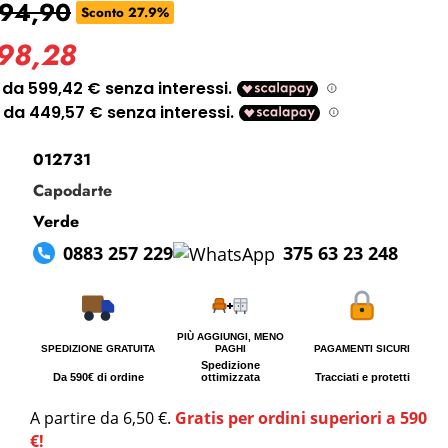
494,90
i perso la password?
Sconto 27.9%
798,28
012731
Capodarte
Verde
0883 257 229
375 63 23 248
PIÙ AGGIUNGI, MENO
SPEDIZIONE GRATUITA
PAGHI
PAGAMENTI SICURI
Spedizione
Da 590€ di ordine
ottimizzata
Tracciati e protetti
A partire da 6,50 €.
Gratis per ordini superiori a 590
€!