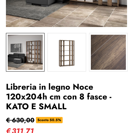
Libreria in legno Noce
120x204h cm con 8 fasce -
KATO E SMALL
€ 630,00
Sconto 50.5%
€
311,71