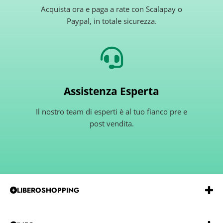
Acquista ora e paga a rate con Scalapay o
Paypal, in totale sicurezza.
Assistenza Esperta
Il nostro team di esperti è al tuo fianco pre e
post vendita.
LIBEROSHOPPING
Emmeerre
S.r.l.
Via
G.Gentile 15 Andria BT 76123
P.IVA e C.F.:
IT07850480729