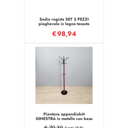
Sedia regista SET 2 PEZZI
pieghevole in legno tessuto
ecru finitura noce
€
98,94
Piantana appendiabiti
GINESTRA in metallo con base
in marmo ARANCIO
€ 79,30
Sconto 28.8%