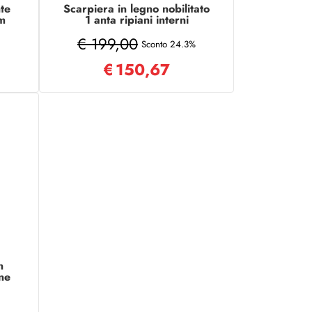
te
Scarpiera in legno nobilitato
m
1 anta ripiani interni
37x189h cm Ciliegio
€ 199,00
Sconto 24.3%
€
150,67
n
ne