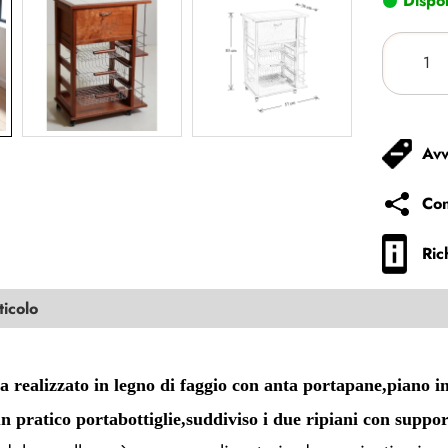
Dispon
Avv
Con
Ric
ticolo
a realizzato in legno di faggio con anta portapane,piano in
n pratico portabottiglie,suddiviso i due ripiani con suppo