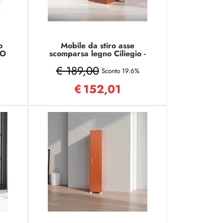
o
Mobile da stiro asse
IO
scomparsa legno Ciliegio -
JOLLY 2 ante
€ 189,00
Sconto 19.6%
€
152,01