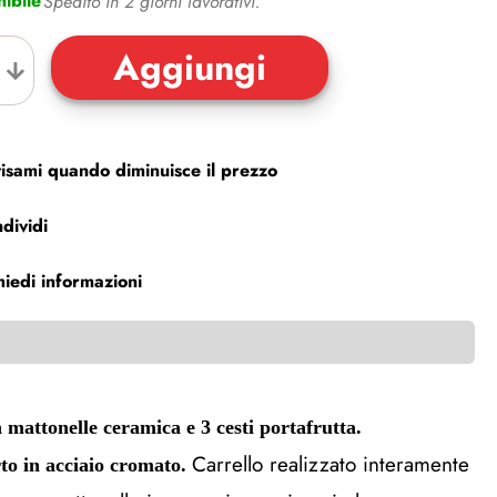
ibile
Spedito in 2 giorni lavorativi.
isami quando diminuisce il prezzo
dividi
hiedi informazioni
 mattonelle ceramica e 3 cesti portafrutta.
Carrello realizzato interamente
rto in acciaio cromato.