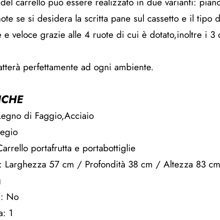
o del carrello può essere realizzato in due varianti: pia
ote se si desidera la scritta pane sul cassetto e il tipo 
e veloce grazie alle 4 ruote di cui è dotato,inoltre i 3 
datterà perfettamente ad ogni ambiente.
ICHE
Legno di Faggio,Acciaio
iegio
arrello portafrutta e portabottiglie
: Larghezza 57 cm / Profondità 38 cm / Altezza 83 c
g
e: No
a: 1