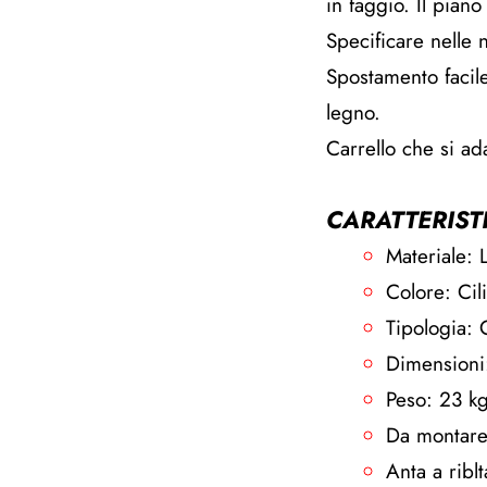
in faggio. Il pian
Specificare nelle n
Spostamento facile 
legno.
Carrello che si a
CARATTERIST
Materiale: 
Colore: Cil
Tipologia: C
Dimensioni
Peso: 23 k
Da montar
Anta a riblt