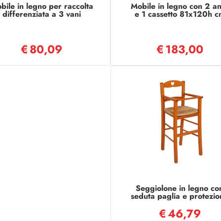
bile in legno per raccolta
Mobile in legno con 2 an
differenziata a 3 vani
e 1 cassetto 81x120h c
40x101h cm CILIEGIO
multiuso Ciliegio
€
80,09
€
183,00
Seggiolone in legno co
seduta paglia e protezio
CILIEGIO
€
46,79