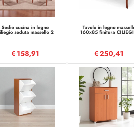
Sedie cucina in legno
Tavolo in legno massell
iliegio seduta massello 2
160x85 finitura CILIEG
pezzi - TRECCIA
allungabile a 240 cm
€
158,91
€
250,41