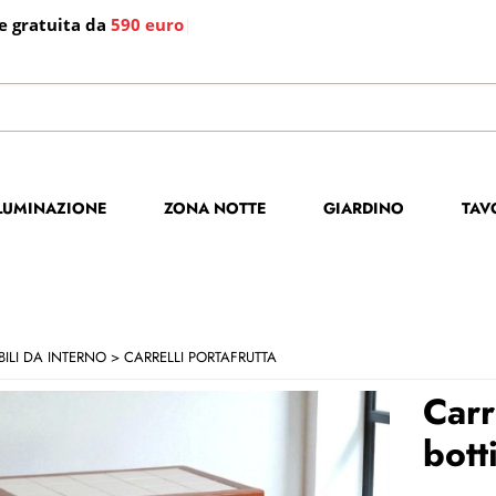
e gratuita da
590 euro
|
S
Per co
LLUMINAZIONE
ZONA NOTTE
GIARDINO
TAV
il no
poi cl
ILI DA INTERNO
CARRELLI PORTAFRUTTA
Carr
bott