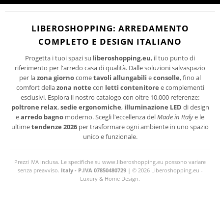
Ho letto ed accetto le condizioni della politica-sulla-riservatezza
I suoi dati personali verranno trattati per le finalità connesse all'invio delle newsletter.
LIBEROSHOPPING: ARREDAMENTO
Per maggiori informazioni sul trattamento dei dati personali consultare la privacy
COMPLETO E DESIGN ITALIANO
policy del sito.
Progetta i tuoi spazi su
liberoshopping.eu
, il tuo punto di
riferimento per l'arredo casa di qualità. Dalle soluzioni salvaspazio
per la
zona giorno
come
tavoli allungabili
e
consolle
, fino al
comfort della
zona notte
con
letti contenitore
e complementi
esclusivi. Esplora il nostro catalogo con oltre 10.000 referenze:
poltrone relax
,
sedie ergonomiche
,
illuminazione LED
di design
e
arredo bagno
moderno. Scegli l'eccellenza del
Made in Italy
e le
ultime
tendenze 2026
per trasformare ogni ambiente in uno spazio
unico e funzionale.
Prezzi IVA inclusa. Le specifiche su www.liberoshopping.eu possono variare
senza preavviso.
Italy - P.IVA 07850480729
| © 2026 Liberoshopping.eu -
Luxury & Home Design.