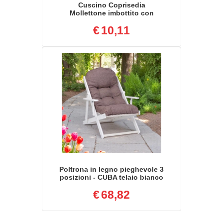
Cuscino Coprisedia
Mollettone imbottito con
fascia elastico GRIGIO
€
10,11
FANTASIA 2 PEZZI
Poltrona in legno pieghevole 3
posizioni - CUBA telaio bianco
€
68,82