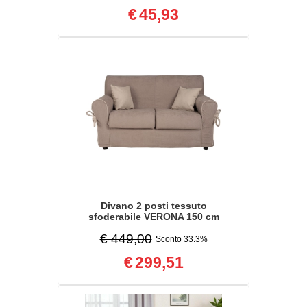
€
45,93
Divano 2 posti tessuto
sfoderabile VERONA 150 cm
Tortora bordino beige
€ 449,00
Sconto 33.3%
€
299,51