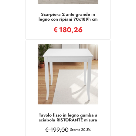
Scarpiera 2 ante grande in
legno con ripiani 70x189h cm
Bianco Frassino
€
180,26
Tavolo fisso in legno gamba a
sciabola RISTORANTE misura
90x90 Bianco Frassino
€ 199,00
Sconto 20.3%