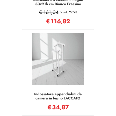
53x91h cm Bianco Frassino
€ 161,04
Sconto 27.5%
€
116,82
Indossatore appendiabiti da
camera in legno LACCATO
BIANCO
€
34,87