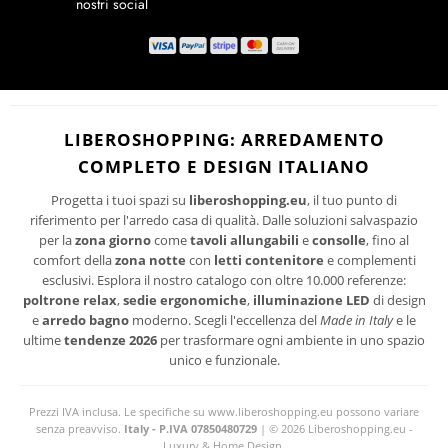
Ho letto ed accetto le condizioni della politica-sulla-riservatezza
I suoi dati personali verranno trattati per le finalità connesse all'invio delle newsletter.
LIBEROSHOPPING: ARREDAMENTO
Per maggiori informazioni sul trattamento dei dati personali consultare la privacy policy
COMPLETO E DESIGN ITALIANO
del sito.
Progetta i tuoi spazi su
liberoshopping.eu
, il tuo punto di
riferimento per l'arredo casa di qualità. Dalle soluzioni salvaspazio
per la
zona giorno
come
tavoli allungabili
e
consolle
, fino al
comfort della
zona notte
con
letti contenitore
e complementi
esclusivi. Esplora il nostro catalogo con oltre 10.000 referenze:
poltrone relax
,
sedie ergonomiche
,
illuminazione LED
di design
e
arredo bagno
moderno. Scegli l'eccellenza del
Made in Italy
e le
ultime
tendenze 2026
per trasformare ogni ambiente in uno spazio
unico e funzionale.
Prezzi IVA inclusa. Le specifiche su www.liberoshopping.eu possono variare
senza preavviso.
Italy - P.IVA 07850480729
| © 2026 Liberoshopping.eu -
Luxury & Home Design.