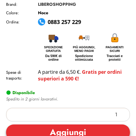
LIBEROSHOPPING
Brand:
Noce
Colore:
0883 257 229
Ordina:
SPEDIZIONE
PIÙ AGGIUNGI,
PAGAMENTI
GRATUITA
MENO PAGHI
SICURI
Da 590€ di
Spedizione
Tracciati e
ordine
ottimizzata
protetti
A partire da 6,50 €.
Gratis per ordini
Spese di
trasporto:
superiori a 590 €!
Disponibile
Spedito in 2 giorni lavorativi.