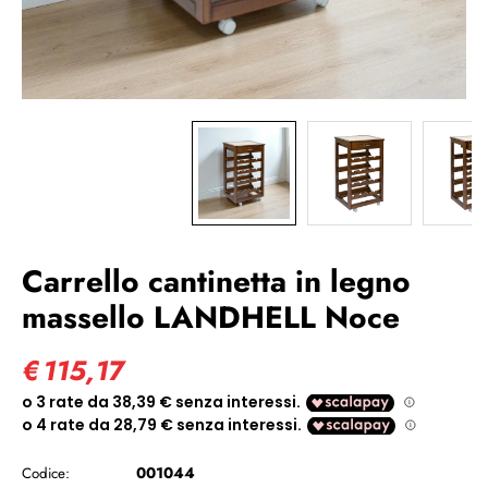
Carrello cantinetta in legno
massello LANDHELL Noce
€
115,17
001044
Codice: