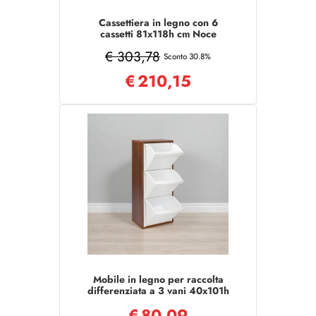
Cassettiera in legno con 6
cassetti 81x118h cm Noce
€ 303,78
Sconto 30.8%
€
210,15
Mobile in legno per raccolta
differenziata a 3 vani 40x101h
cm NOCE
€
80,09