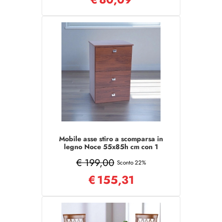
Mobile asse stiro a scomparsa in
legno Noce 55x85h cm con 1
anta e 2 cassetti
€ 199,00
Sconto 22%
€
155,31