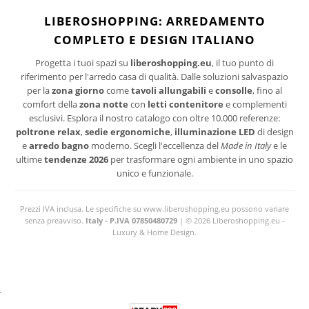
I suoi dati personali verranno trattati per le finalità connesse all'invio delle newsletter.
LIBEROSHOPPING: ARREDAMENTO
Per maggiori informazioni sul trattamento dei dati personali consultare la privacy policy
COMPLETO E DESIGN ITALIANO
del sito.
Progetta i tuoi spazi su
liberoshopping.eu
, il tuo punto di
riferimento per l'arredo casa di qualità. Dalle soluzioni salvaspazio
per la
zona giorno
come
tavoli allungabili
e
consolle
, fino al
comfort della
zona notte
con
letti contenitore
e complementi
esclusivi. Esplora il nostro catalogo con oltre 10.000 referenze:
poltrone relax
,
sedie ergonomiche
,
illuminazione LED
di design
e
arredo bagno
moderno. Scegli l'eccellenza del
Made in Italy
e le
ultime
tendenze 2026
per trasformare ogni ambiente in uno spazio
unico e funzionale.
Prezzi IVA inclusa. Le specifiche su www.liberoshopping.eu possono variare
senza preavviso.
Italy - P.IVA 07850480729
| © 2026 Liberoshopping.eu -
Luxury & Home Design.