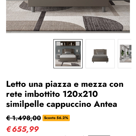
Letto una piazza e mezza con
rete imbottito 120x210
similpelle cappuccino Antea
€ 1.498,00
Sconto 56.2%
€
655,99