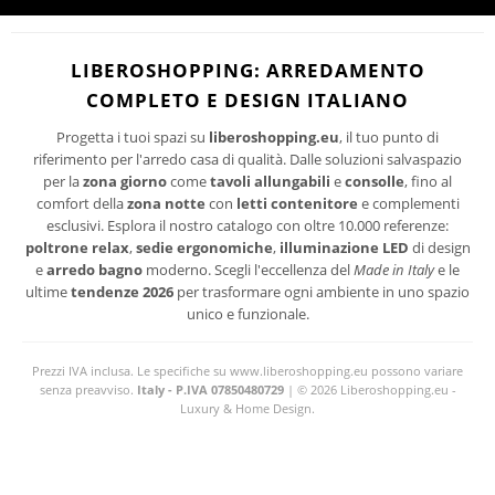
I suoi dati personali verranno trattati per le finalità connesse all'invio delle
newsletter.
PRIVACY
Per maggiori informazioni sul trattamento dei dati personali consultare la
LIBEROSHOPPING: ARREDAMENTO
POLICY
del sito.
COMPLETO E DESIGN ITALIANO
Progetta i tuoi spazi su
liberoshopping.eu
, il tuo punto di
riferimento per l'arredo casa di qualità. Dalle soluzioni salvaspazio
per la
zona giorno
come
tavoli allungabili
e
consolle
, fino al
comfort della
zona notte
con
letti contenitore
e complementi
esclusivi. Esplora il nostro catalogo con oltre 10.000 referenze:
poltrone relax
,
sedie ergonomiche
,
illuminazione LED
di design
e
arredo bagno
moderno. Scegli l'eccellenza del
Made in Italy
e le
ultime
tendenze 2026
per trasformare ogni ambiente in uno spazio
unico e funzionale.
Prezzi IVA inclusa. Le specifiche su www.liberoshopping.eu possono variare
senza preavviso.
Italy - P.IVA 07850480729
| © 2026 Liberoshopping.eu -
Luxury & Home Design.