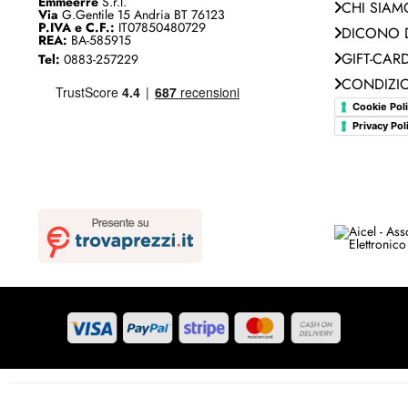
Emmeerre
S.r.l.
CHI SIAM
Via
G.Gentile 15 Andria BT 76123
P.IVA e C.F.:
IT07850480729
DICONO D
REA:
BA-585915
GIFT-CAR
Tel:
0883-257229
CONDIZIO
Cookie Pol
Privacy Pol