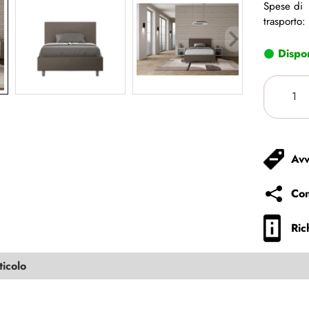
Spese di
trasporto:
Dispon
Avv
Con
Ric
ticolo