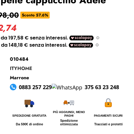
i perso la password?
98,00
Sconto 57.6%
2,74
010484
ITYHOME
Marrone
0883 257 229
375 63 23 248
PIÙ AGGIUNGI, MENO
SPEDIZIONE GRATUITA
PAGHI
PAGAMENTI SICURI
Spedizione
Da 590€ di ordine
ottimizzata
Tracciati e protetti