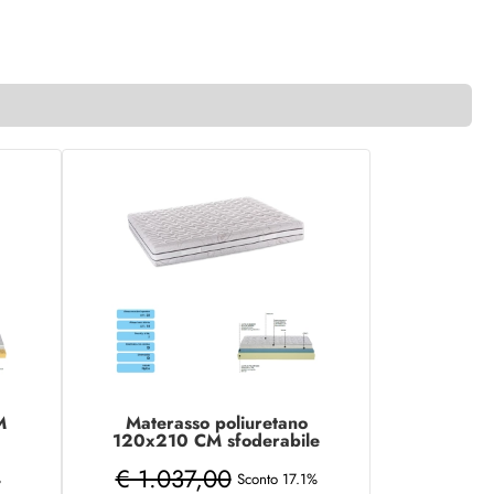
M
Materasso poliuretano
120x210 CM sfoderabile
aloe vera MEMORY
€ 1.037,00
%
Sconto 17.1%