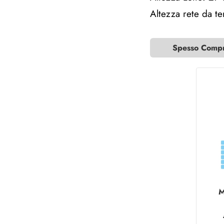
Altezza rete da t
Spesso Compra
M
Me