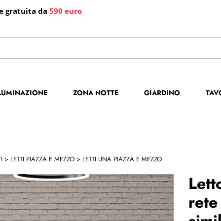
e gratuita da
590 euro
|
S
Per co
LLUMINAZIONE
ZONA NOTTE
GIARDINO
TAV
il no
poi cl
I
LETTI PIAZZA E MEZZO
LETTI UNA PIAZZA E MEZZO
Lett
rete
simi