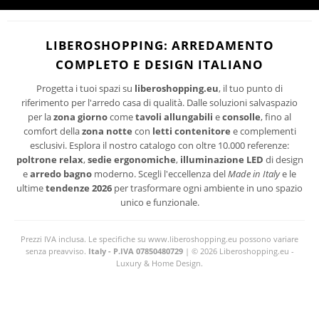
Ho letto ed accetto le condizioni della politica-sulla-riservatezza
I suoi dati personali verranno trattati per le finalità connesse all'invio delle newsletter.
LIBEROSHOPPING: ARREDAMENTO
Per maggiori informazioni sul trattamento dei dati personali consultare la privacy policy
COMPLETO E DESIGN ITALIANO
del sito.
Progetta i tuoi spazi su
liberoshopping.eu
, il tuo punto di
riferimento per l'arredo casa di qualità. Dalle soluzioni salvaspazio
per la
zona giorno
come
tavoli allungabili
e
consolle
, fino al
comfort della
zona notte
con
letti contenitore
e complementi
esclusivi. Esplora il nostro catalogo con oltre 10.000 referenze:
poltrone relax
,
sedie ergonomiche
,
illuminazione LED
di design
e
arredo bagno
moderno. Scegli l'eccellenza del
Made in Italy
e le
ultime
tendenze 2026
per trasformare ogni ambiente in uno spazio
unico e funzionale.
Prezzi IVA inclusa. Le specifiche su www.liberoshopping.eu possono variare
senza preavviso.
Italy - P.IVA 07850480729
| © 2026 Liberoshopping.eu -
Luxury & Home Design.