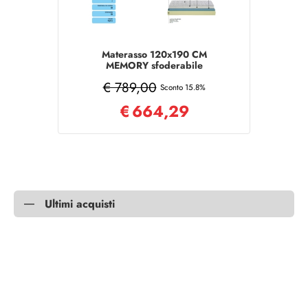
Materasso 120x190 CM
MEMORY sfoderabile
poliuretano tessuto aloe vera
€ 789,00
Sconto 15.8%
€
664,29
Ultimi acquisti