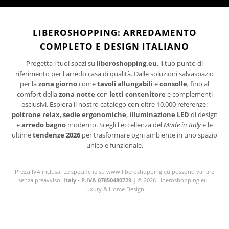
I suoi dati personali verranno trattati per le finalità connesse all'invio delle
newsletter.
PRIVACY
Per maggiori informazioni sul trattamento dei dati personali consultare la
LIBEROSHOPPING: ARREDAMENTO
POLICY
del sito.
COMPLETO E DESIGN ITALIANO
Progetta i tuoi spazi su
liberoshopping.eu
, il tuo punto di
riferimento per l'arredo casa di qualità. Dalle soluzioni salvaspazio
per la
zona giorno
come
tavoli allungabili
e
consolle
, fino al
comfort della
zona notte
con
letti contenitore
e complementi
esclusivi. Esplora il nostro catalogo con oltre 10.000 referenze:
poltrone relax
,
sedie ergonomiche
,
illuminazione LED
di design
e
arredo bagno
moderno. Scegli l'eccellenza del
Made in Italy
e le
ultime
tendenze 2026
per trasformare ogni ambiente in uno spazio
unico e funzionale.
Prezzi IVA inclusa. Le specifiche su www.liberoshopping.eu possono variare
senza preavviso.
Italy - P.IVA 07850480729
| © 2026 Liberoshopping.eu -
Luxury & Home Design.