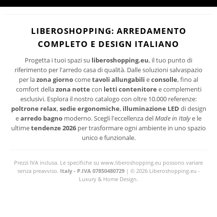
I suoi dati personali verranno trattati per le finalità connesse all'invio delle
newsletter.
PRIVACY
Per maggiori informazioni sul trattamento dei dati personali consultare la
LIBEROSHOPPING: ARREDAMENTO
POLICY
del sito.
COMPLETO E DESIGN ITALIANO
Progetta i tuoi spazi su
liberoshopping.eu
, il tuo punto di
riferimento per l'arredo casa di qualità. Dalle soluzioni salvaspazio
per la
zona giorno
come
tavoli allungabili
e
consolle
, fino al
comfort della
zona notte
con
letti contenitore
e complementi
esclusivi. Esplora il nostro catalogo con oltre 10.000 referenze:
poltrone relax
,
sedie ergonomiche
,
illuminazione LED
di design
e
arredo bagno
moderno. Scegli l'eccellenza del
Made in Italy
e le
ultime
tendenze 2026
per trasformare ogni ambiente in uno spazio
unico e funzionale.
Prezzi IVA inclusa. Le specifiche su www.liberoshopping.eu possono variare
senza preavviso.
Italy - P.IVA 07850480729
| © 2026 Liberoshopping.eu -
Luxury & Home Design.