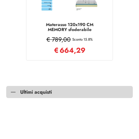
Materasso 120x190 CM
MEMORY sfoderabile
poliuretano tessuto aloe vera
€ 789,00
Sconto 15.8%
€
664,29
Ultimi acquisti