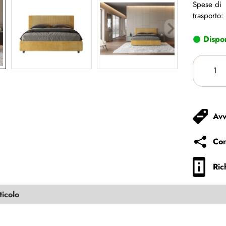
Spese di
trasporto:
Dispon
Avv
Con
Ric
ticolo