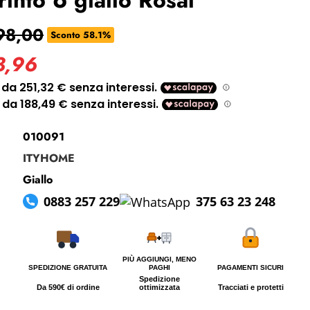
i perso la password?
98,00
Sconto 58.1%
3,96
010091
ITYHOME
Giallo
0883 257 229
375 63 23 248
PIÙ AGGIUNGI, MENO
SPEDIZIONE GRATUITA
PAGHI
PAGAMENTI SICURI
Spedizione
Da 590€ di ordine
ottimizzata
Tracciati e protetti