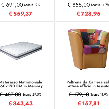
tessuto poliestere
sfoderabile COMFORT
€ 691,00
€ 855,00
Sconto 19%
Sconto 14.7
€
559,37
€
728,95
Materasso Matrimoniale
Poltrona da Camera sal
160x190 CM in Memory
attesa ufficio in tessut
Foam WAFE
GIALLO patchwork cucit
€ 487,00
€ 179,10
mano
Sconto 29.5%
Sconto 11.9%
€
343,43
€
157,81