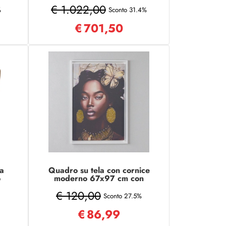
poliuretano aloe vera
€ 1.022,00
%
Sconto 31.4%
€
701,50
a
Quadro su tela con cornice
o
moderno 67x97 cm con
a a
ritratto di donna africana
€ 120,00
Sconto 27.5%
€
86,99