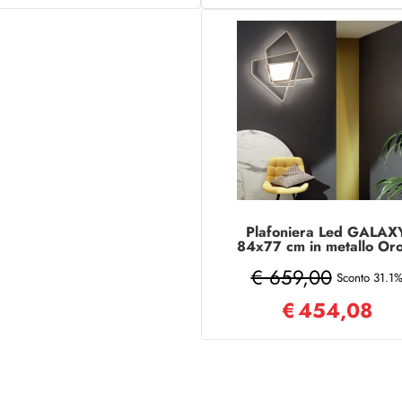
Plafoniera Led GALAX
84x77 cm in metallo Oro
diffusore in acrilico
€ 659,00
Sconto 31.1
€
454,08