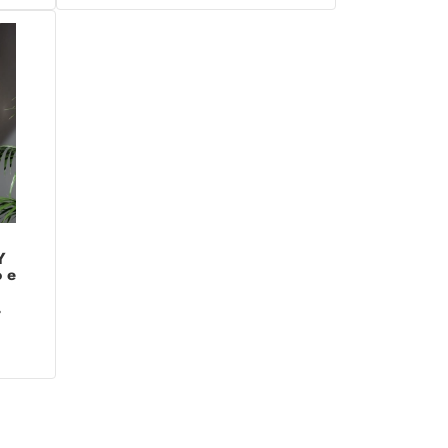
Y
 e
%