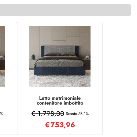
Letto matrimoniale
contenitore imbottito
to
160x190 tessuto Labirinto
€ 1.798,00
9 blu Rosal
1%
Sconto 58.1%
€
753,96