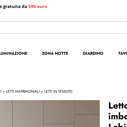
e gratuita da
590 euro
|
S
Per co
LLUMINAZIONE
ZONA NOTTE
GIARDINO
TAV
il no
poi cl
I
LETTI MATRIMONIALI
LETTI IN TESSUTO
Lett
imbo
Labi