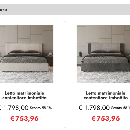
lore
Letto matrimoniale
Letto matrimoniale
contenitore imbottito
contenitore imbottito
0x190 tessuto Labirinto 1
160x190 tessuto Labirin
€ 1.798,00
€ 1.798,00
bianco Rosal
2 grigio Rosal
Sconto 58.1%
Sconto 58.
€
753,96
€
753,96