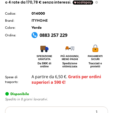
014000
Codice:
ITYHOME
Brand:
Verde
Colore:
0883 257 229
Ordina:
SPEDIZIONE
PIÙ AGGIUNGI,
PAGAMENTI
GRATUITA
MENO PAGHI
SICURI
Da 590€ di
Spedizione
Tracciati e
ordine
ottimizzata
protetti
A partire da 6,50 €.
Gratis per ordini
Spese di
trasporto:
superiori a 590 €!
Disponibile
Spedito in 8 giorni lavorativi.