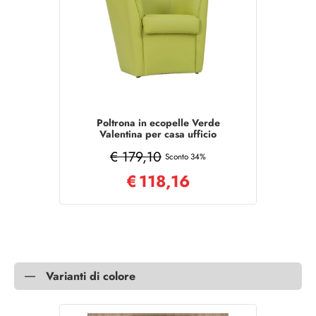
Poltrona in ecopelle Verde
Valentina per casa ufficio
€ 179,10
Sconto 34%
€
118,16
Varianti di colore