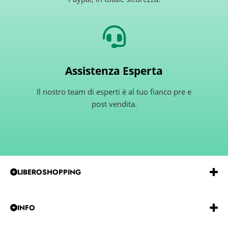
Assistenza Esperta
Il nostro team di esperti è al tuo fianco pre e
post vendita.
LIBEROSHOPPING
Emmeerre
S.r.l.
Via
G.Gentile 15 Andria BT 76123
P.IVA e C.F.:
IT07850480729
REA:
BA-585915
INFO
Tel:
0883-257229
CHI SIAMO