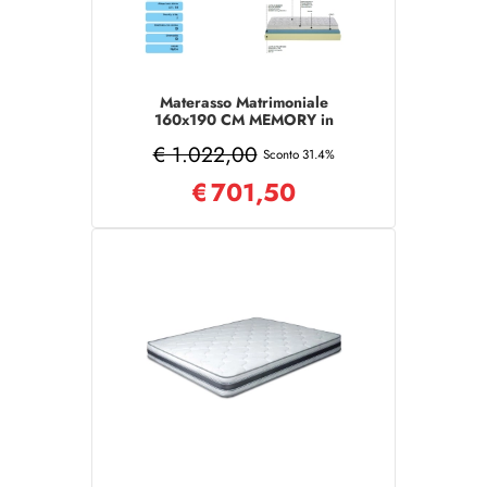
Materasso Matrimoniale
160x190 CM MEMORY in
poliuretano aloe vera
€ 1.022,00
Sconto 31.4%
€
701,50