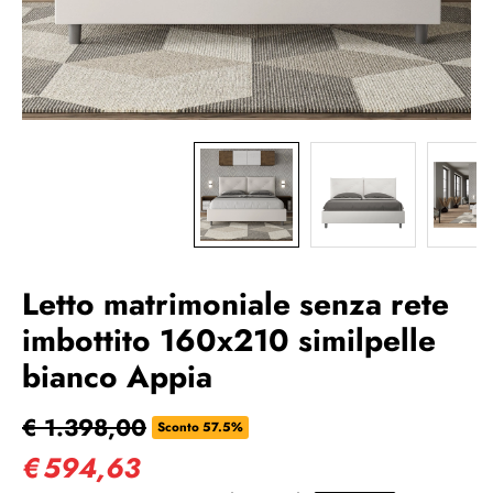
Letto matrimoniale senza rete
imbottito 160x210 similpelle
bianco Appia
€ 1.398,00
Sconto 57.5%
€
594,63