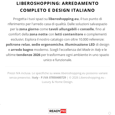
I suoi dati personali verranno trattati per le finalità connesse all'invio delle newsletter.
LIBEROSHOPPING: ARREDAMENTO
Per maggiori informazioni sul trattamento dei dati personali consultare la privacy policy
COMPLETO E DESIGN ITALIANO
del sito.
Progetta i tuoi spazi su
liberoshopping.eu
, il tuo punto di
riferimento per l'arredo casa di qualità. Dalle soluzioni salvaspazio
per la
zona giorno
come
tavoli allungabili
e
consolle
, fino al
comfort della
zona notte
con
letti contenitore
e complementi
esclusivi. Esplora il nostro catalogo con oltre 10.000 referenze:
poltrone relax
,
sedie ergonomiche
,
illuminazione LED
di design
e
arredo bagno
moderno. Scegli l'eccellenza del
Made in Italy
e le
ultime
tendenze 2026
per trasformare ogni ambiente in uno spazio
unico e funzionale.
Prezzi IVA inclusa. Le specifiche su www.liberoshopping.eu possono variare
senza preavviso.
Italy - P.IVA 07850480729
| © 2026 Liberoshopping.eu -
Luxury & Home Design.