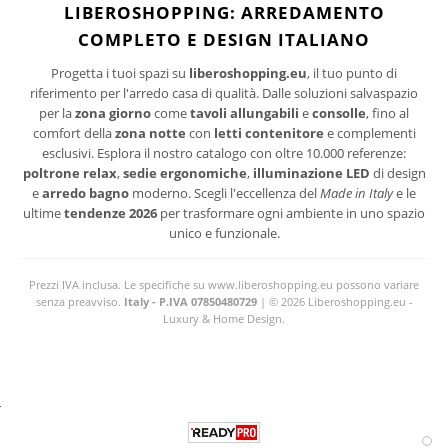
I suoi dati personali verranno trattati per le finalità connesse all'invio delle newsletter.
LIBEROSHOPPING: ARREDAMENTO
Per maggiori informazioni sul trattamento dei dati personali consultare la privacy policy
COMPLETO E DESIGN ITALIANO
del sito.
Progetta i tuoi spazi su
liberoshopping.eu
, il tuo punto di
riferimento per l'arredo casa di qualità. Dalle soluzioni salvaspazio
per la
zona giorno
come
tavoli allungabili
e
consolle
, fino al
comfort della
zona notte
con
letti contenitore
e complementi
esclusivi. Esplora il nostro catalogo con oltre 10.000 referenze:
poltrone relax
,
sedie ergonomiche
,
illuminazione LED
di design
e
arredo bagno
moderno. Scegli l'eccellenza del
Made in Italy
e le
ultime
tendenze 2026
per trasformare ogni ambiente in uno spazio
unico e funzionale.
Prezzi IVA inclusa. Le specifiche su www.liberoshopping.eu possono variare
senza preavviso.
Italy - P.IVA 07850480729
| © 2026 Liberoshopping.eu -
Luxury & Home Design.