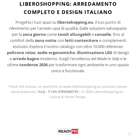
I suoi dati personali verranno trattati per le finalità connesse all'invio delle newsletter.
LIBEROSHOPPING: ARREDAMENTO
Per maggiori informazioni sul trattamento dei dati personali consultare la privacy policy
COMPLETO E DESIGN ITALIANO
del sito.
Progetta i tuoi spazi su
liberoshopping.eu
, il tuo punto di
riferimento per l'arredo casa di qualità. Dalle soluzioni salvaspazio
per la
zona giorno
come
tavoli allungabili
e
consolle
, fino al
comfort della
zona notte
con
letti contenitore
e complementi
esclusivi. Esplora il nostro catalogo con oltre 10.000 referenze:
poltrone relax
,
sedie ergonomiche
,
illuminazione LED
di design
e
arredo bagno
moderno. Scegli l'eccellenza del
Made in Italy
e le
ultime
tendenze 2026
per trasformare ogni ambiente in uno spazio
unico e funzionale.
Prezzi IVA inclusa. Le specifiche su www.liberoshopping.eu possono variare
senza preavviso.
Italy - P.IVA 07850480729
| © 2026 Liberoshopping.eu -
Luxury & Home Design.