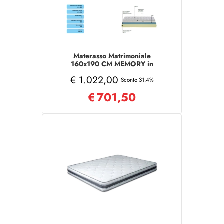
Materasso Matrimoniale
160x190 CM MEMORY in
poliuretano aloe vera
€ 1.022,00
Sconto 31.4%
€
701,50