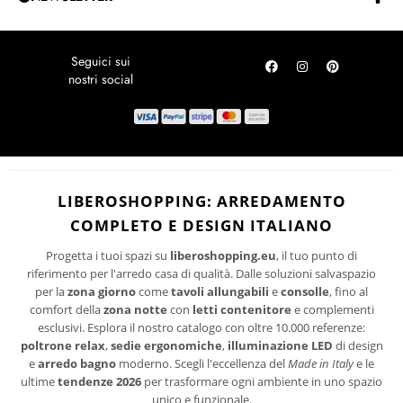
PROMOZIONI
Privacy Policy
Iscriviti alla Newsletter e risparmia!
LOCALITÀ DISAGIATE
Per te subito un codice sconto sul tuo prossimo acquisto. Rimani
SPEDIZIONI
aggiornato sulle ultime tendenze di design, promozioni riservate e
novità per la tua casa.
RICHIEDI UN RESO
ISCRIVITI
I suoi dati personali verranno trattati per le finalità connesse all'invio delle
newsletter.
PRIVACY
Per maggiori informazioni sul trattamento dei dati personali consultare la
LIBEROSHOPPING: ARREDAMENTO
POLICY
del sito.
COMPLETO E DESIGN ITALIANO
Progetta i tuoi spazi su
liberoshopping.eu
, il tuo punto di
riferimento per l'arredo casa di qualità. Dalle soluzioni salvaspazio
per la
zona giorno
come
tavoli allungabili
e
consolle
, fino al
comfort della
zona notte
con
letti contenitore
e complementi
esclusivi. Esplora il nostro catalogo con oltre 10.000 referenze:
poltrone relax
,
sedie ergonomiche
,
illuminazione LED
di design
e
arredo bagno
moderno. Scegli l'eccellenza del
Made in Italy
e le
ultime
tendenze 2026
per trasformare ogni ambiente in uno spazio
unico e funzionale.