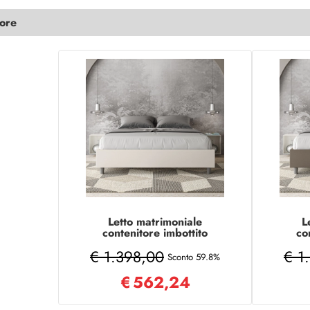
lore
Letto matrimoniale
L
contenitore imbottito
co
160x200 similpelle bianco
16
€ 1.398,00
€ 1
Azelia
c
Sconto 59.8%
€
562,24