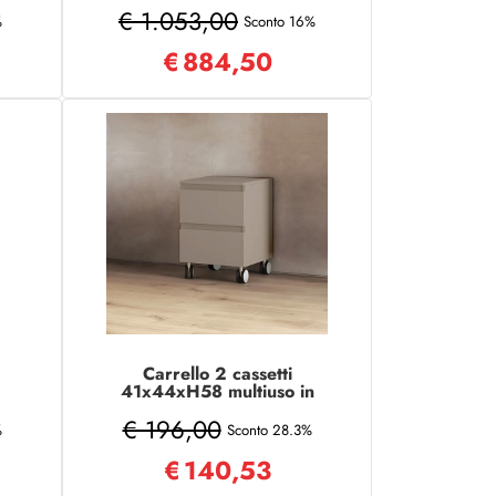
aloe vera MEMORY
€ 1.053,00
%
Sconto 16%
€
884,50
Carrello 2 cassetti
41x44xH58 multiuso in
i
legno con ruote Tortora
€ 196,00
Opaco
%
Sconto 28.3%
€
140,53