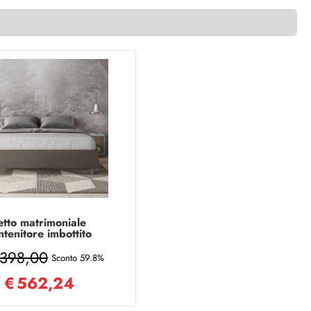
etto matrimoniale
ntenitore imbottito
0x200 similpelle
.398,00
appuccino Azelia
Sconto 59.8%
€
562,24