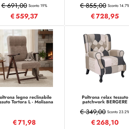
tessuto poliestere
sfoderabile COMFORT
€ 691,00
€ 855,00
Sconto 19%
Sconto 14.7
€
559,37
€
728,95
oltrona legno reclinabile
Poltrona relax tessuto
ssuto Tortora L - Molisana
patchwork BERGERE
Reclinabile poggiapied
€ 349,00
Tortora
Sconto 23.2
€
71,98
€
268,10