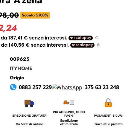
i perso la password?
98,00
Sconto 59.8%
2,24
009625
ITYHOME
Grigio
0883 257 229
375 63 23 248
PIÙ AGGIUNGI, MENO
SPEDIZIONE GRATUITA
PAGHI
PAGAMENTI SICURI
Spedizione
Da 590€ di ordine
ottimizzata
Tracciati e protetti