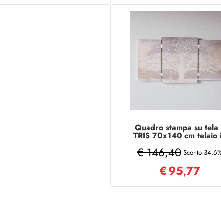
Quadro stampa su tela 
TRIS 70x140 cm telaio 
legno con Albero della v
€ 146,40
Sconto 34.6
€
95,77