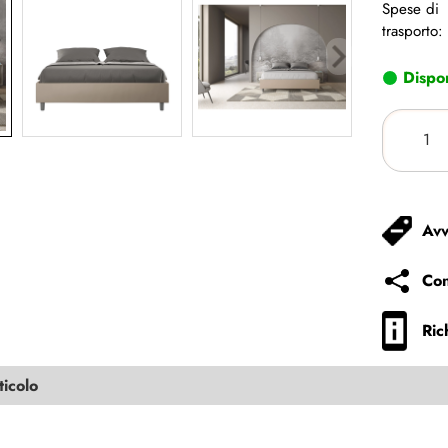
Spese di
trasporto:
Dispon
Avv
Con
Ric
ticolo