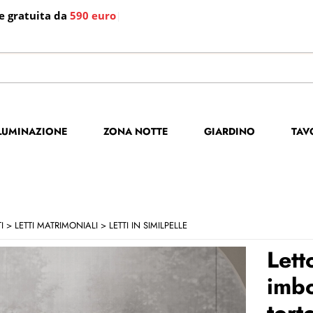
e gratuita da
590 euro
|
S
Per co
LLUMINAZIONE
ZONA NOTTE
GIARDINO
TAV
il no
poi cl
I
LETTI MATRIMONIALI
LETTI IN SIMILPELLE
Lett
imbo
tort