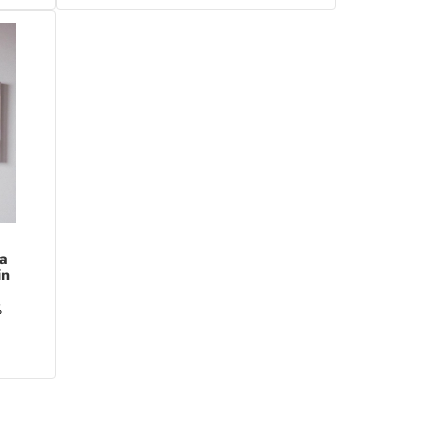
a
in
ita
%