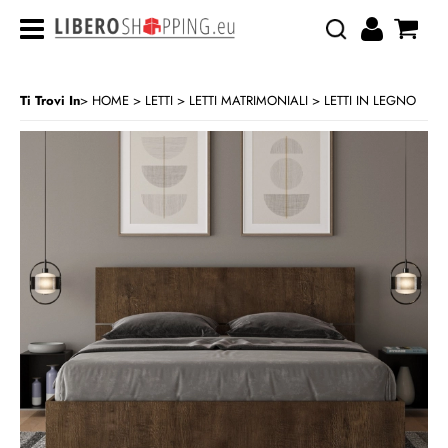
Ti Trovi In
HOME
LETTI
LETTI MATRIMONIALI
LETTI IN LEGNO
>
>
>
CATEGORIA:
HOME
LETTI
LETTI MATRIMONIALI
LETTI IN LEGNO