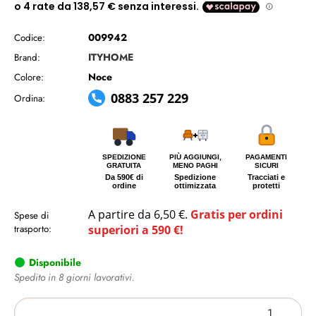
009942
Codice:
ITYHOME
Brand:
Noce
Colore:
0883 257 229
Ordina:
SPEDIZIONE
PIÙ AGGIUNGI,
PAGAMENTI
GRATUITA
MENO PAGHI
SICURI
Da 590€ di
Spedizione
Tracciati e
ordine
ottimizzata
protetti
A partire da 6,50 €.
Gratis per ordini
Spese di
trasporto:
superiori a 590 €!
Disponibile
Spedito in 8 giorni lavorativi.