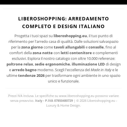
Ho letto ed accetto le condizioni della politica-sulla-riservatezza
I suoi dati personali verranno trattati per le finalità connesse all'invio delle newsletter.
LIBEROSHOPPING: ARREDAMENTO
Per maggiori informazioni sul trattamento dei dati personali consultare la privacy policy
COMPLETO E DESIGN ITALIANO
del sito.
Progetta i tuoi spazi su
liberoshopping.eu
, il tuo punto di
riferimento per l'arredo casa di qualità. Dalle soluzioni salvaspazio
per la
zona giorno
come
tavoli allungabili
e
consolle
, fino al
comfort della
zona notte
con
letti contenitore
e complementi
esclusivi. Esplora il nostro catalogo con oltre 10.000 referenze:
poltrone relax
,
sedie ergonomiche
,
illuminazione LED
di design
e
arredo bagno
moderno. Scegli l'eccellenza del
Made in Italy
e le
ultime
tendenze 2026
per trasformare ogni ambiente in uno spazio
unico e funzionale.
Prezzi IVA inclusa. Le specifiche su www.liberoshopping.eu possono variare
senza preavviso.
Italy - P.IVA 07850480729
| © 2026 Liberoshopping.eu -
Luxury & Home Design.