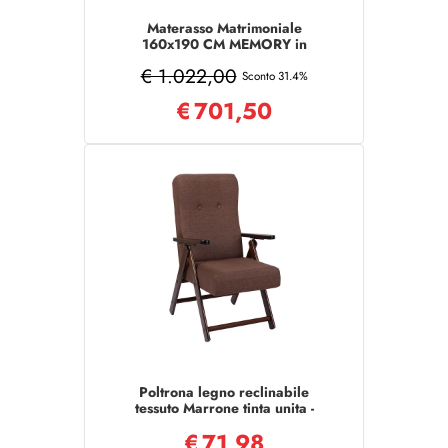
Materasso Matrimoniale
160x190 CM MEMORY in
poliuretano aloe vera
€ 1.022,00
Sconto 31.4%
€
701,50
Poltrona legno reclinabile
tessuto Marrone tinta unita -
Molisana
€
71,98