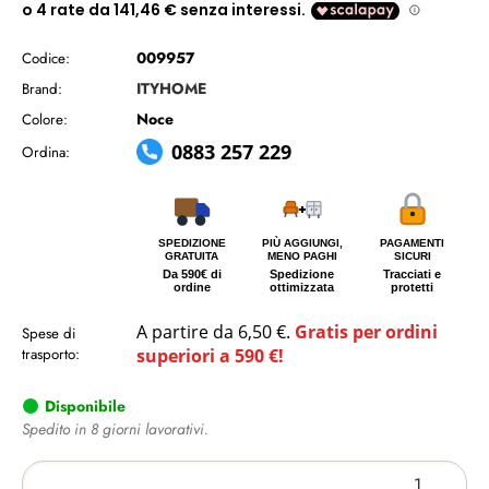
009957
Codice:
ITYHOME
Brand:
Noce
Colore:
0883 257 229
Ordina:
SPEDIZIONE
PIÙ AGGIUNGI,
PAGAMENTI
GRATUITA
MENO PAGHI
SICURI
Da 590€ di
Spedizione
Tracciati e
ordine
ottimizzata
protetti
A partire da 6,50 €.
Gratis per ordini
Spese di
trasporto:
superiori a 590 €!
Disponibile
Spedito in 8 giorni lavorativi.