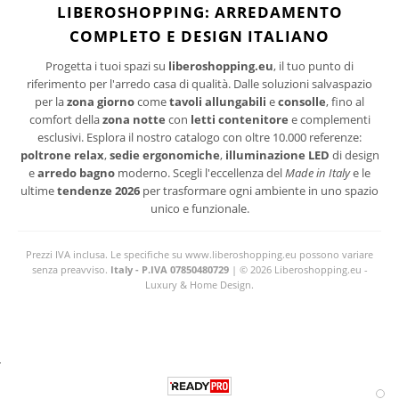
I suoi dati personali verranno trattati per le finalità connesse all'invio delle newsletter.
LIBEROSHOPPING: ARREDAMENTO
Per maggiori informazioni sul trattamento dei dati personali consultare la privacy policy
COMPLETO E DESIGN ITALIANO
del sito.
Progetta i tuoi spazi su
liberoshopping.eu
, il tuo punto di
riferimento per l'arredo casa di qualità. Dalle soluzioni salvaspazio
per la
zona giorno
come
tavoli allungabili
e
consolle
, fino al
comfort della
zona notte
con
letti contenitore
e complementi
esclusivi. Esplora il nostro catalogo con oltre 10.000 referenze:
poltrone relax
,
sedie ergonomiche
,
illuminazione LED
di design
e
arredo bagno
moderno. Scegli l'eccellenza del
Made in Italy
e le
ultime
tendenze 2026
per trasformare ogni ambiente in uno spazio
unico e funzionale.
Prezzi IVA inclusa. Le specifiche su www.liberoshopping.eu possono variare
senza preavviso.
Italy - P.IVA 07850480729
| © 2026 Liberoshopping.eu -
Luxury & Home Design.