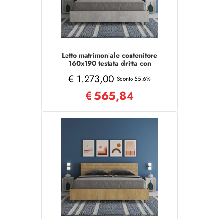
Letto matrimoniale contenitore
160x190 testata dritta con
doghe cemento Ankel
€ 1.273,00
Sconto 55.6%
€
565,84