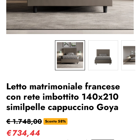
Letto matrimoniale francese
con rete imbottito 140x210
similpelle cappuccino Goya
€ 1.748,00
Sconto 58%
€
734,44