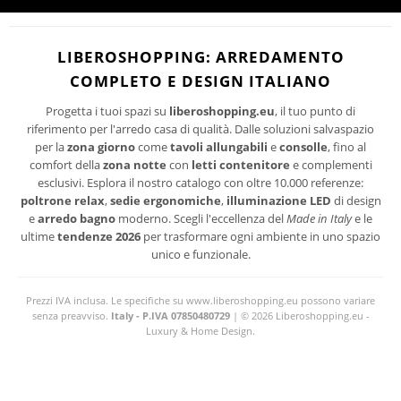
Ho letto ed accetto le condizioni della politica-sulla-riservatezza
I suoi dati personali verranno trattati per le finalità connesse all'invio delle newsletter.
LIBEROSHOPPING: ARREDAMENTO
Per maggiori informazioni sul trattamento dei dati personali consultare la privacy policy
COMPLETO E DESIGN ITALIANO
del sito.
Progetta i tuoi spazi su
liberoshopping.eu
, il tuo punto di
riferimento per l'arredo casa di qualità. Dalle soluzioni salvaspazio
per la
zona giorno
come
tavoli allungabili
e
consolle
, fino al
comfort della
zona notte
con
letti contenitore
e complementi
esclusivi. Esplora il nostro catalogo con oltre 10.000 referenze:
poltrone relax
,
sedie ergonomiche
,
illuminazione LED
di design
e
arredo bagno
moderno. Scegli l'eccellenza del
Made in Italy
e le
ultime
tendenze 2026
per trasformare ogni ambiente in uno spazio
unico e funzionale.
Prezzi IVA inclusa. Le specifiche su www.liberoshopping.eu possono variare
senza preavviso.
Italy - P.IVA 07850480729
| © 2026 Liberoshopping.eu -
Luxury & Home Design.