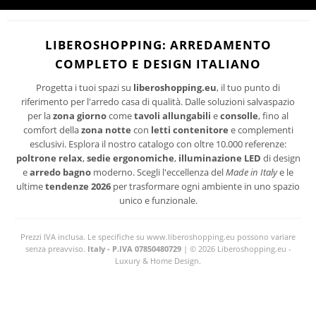
Ho letto ed accetto le condizioni della politica-sulla-riservatezza
I suoi dati personali verranno trattati per le finalità connesse all'invio delle newsletter.
LIBEROSHOPPING: ARREDAMENTO
Per maggiori informazioni sul trattamento dei dati personali consultare la privacy policy
COMPLETO E DESIGN ITALIANO
del sito.
Progetta i tuoi spazi su
liberoshopping.eu
, il tuo punto di
riferimento per l'arredo casa di qualità. Dalle soluzioni salvaspazio
per la
zona giorno
come
tavoli allungabili
e
consolle
, fino al
comfort della
zona notte
con
letti contenitore
e complementi
esclusivi. Esplora il nostro catalogo con oltre 10.000 referenze:
poltrone relax
,
sedie ergonomiche
,
illuminazione LED
di design
e
arredo bagno
moderno. Scegli l'eccellenza del
Made in Italy
e le
ultime
tendenze 2026
per trasformare ogni ambiente in uno spazio
unico e funzionale.
Prezzi IVA inclusa. Le specifiche su www.liberoshopping.eu possono variare
senza preavviso.
Italy - P.IVA 07850480729
| © 2026 Liberoshopping.eu -
Luxury & Home Design.