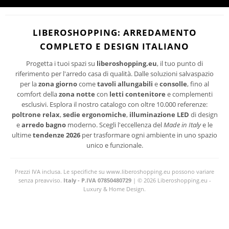
I suoi dati personali verranno trattati per le finalità connesse all'invio delle
newsletter.
PRIVACY
Per maggiori informazioni sul trattamento dei dati personali consultare la
LIBEROSHOPPING: ARREDAMENTO
POLICY
del sito.
COMPLETO E DESIGN ITALIANO
Progetta i tuoi spazi su
liberoshopping.eu
, il tuo punto di
riferimento per l'arredo casa di qualità. Dalle soluzioni salvaspazio
per la
zona giorno
come
tavoli allungabili
e
consolle
, fino al
comfort della
zona notte
con
letti contenitore
e complementi
esclusivi. Esplora il nostro catalogo con oltre 10.000 referenze:
poltrone relax
,
sedie ergonomiche
,
illuminazione LED
di design
e
arredo bagno
moderno. Scegli l'eccellenza del
Made in Italy
e le
ultime
tendenze 2026
per trasformare ogni ambiente in uno spazio
unico e funzionale.
Prezzi IVA inclusa. Le specifiche su www.liberoshopping.eu possono variare
senza preavviso.
Italy - P.IVA 07850480729
| © 2026 Liberoshopping.eu -
Luxury & Home Design.