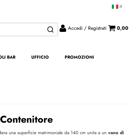
IT
Accedi / Registrati
0,00
ono già registrato
Sono un nuovo cliente
mpletare l'ordine inserisci
Se non sei ancora registrato sul
OLI BAR
UFFICIO
PROMOZIONI
me utente e la password e
nostro sito clicca sul pulsante
icca sul pulsante "Accedi"
"Registrati"
E-mail:
Password:
 Contenitore
Ricorda
sidera una superficie matrimoniale da 140 cm unita a un
vano di