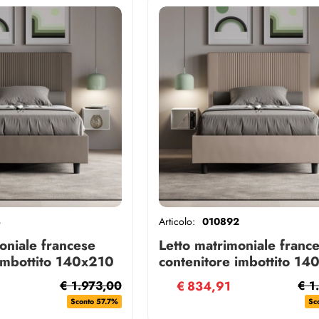
3
Articolo:
010892
oniale francese
Letto matrimoniale franc
 imbottito 140x210
contenitore imbottito 14
appuccino Goya
similpelle tortora Goya
€ 1.973,00
€
834,91
€ 1
Sconto 57.7%
Sc