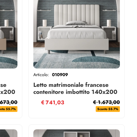
Articolo:
010909
ese
Letto matrimoniale francese
40x200
contenitore imbottito 140x200
a
similpelle bianco Agueda
.673,00
€
741,03
€ 1.673,00
onto 55.7%
Sconto 55.7%