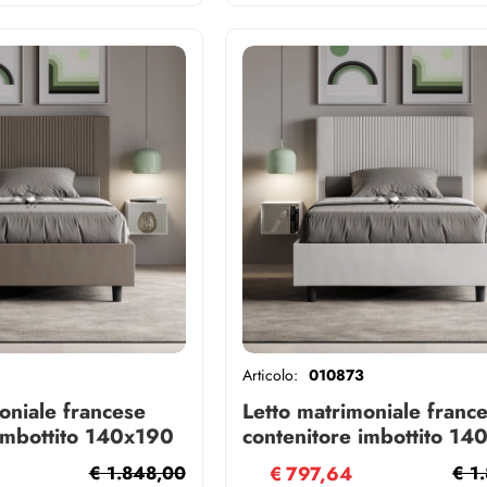
Articolo:
010873
oniale francese
Letto matrimoniale franc
 imbottito 140x190
contenitore imbottito 14
appuccino Goya
similpelle bianco Goya
€ 1.848,00
€
797,64
€ 1