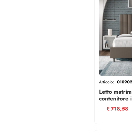
Articolo:
01090
Letto matrim
contenitore
similpelle 
€
718,58