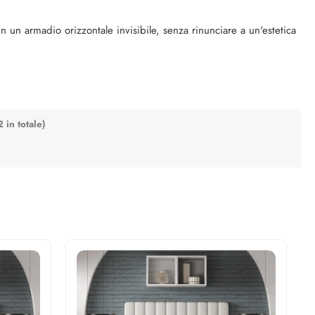
i perso la password?
n un armadio orizzontale invisibile, senza rinunciare a un'estetica
2 in totale)