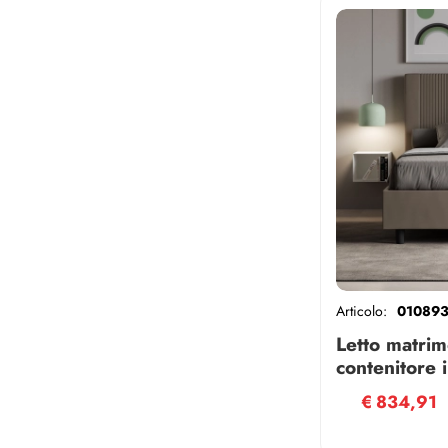
Articolo:
01089
Letto matrim
contenitore
similpelle c
€
834,91