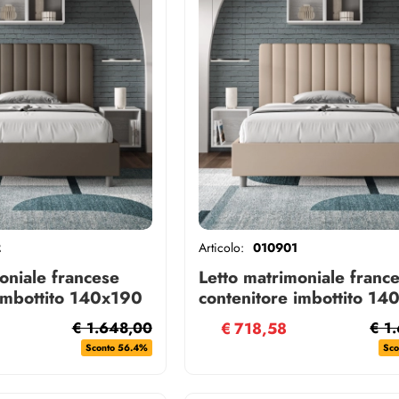
2
Articolo:
010901
oniale francese
Letto matrimoniale franc
 imbottito 140x190
contenitore imbottito 14
cappuccino Agueda
similpelle tortora Agued
€ 1.648,00
€
718,58
€ 1
Sconto 56.4%
Sco