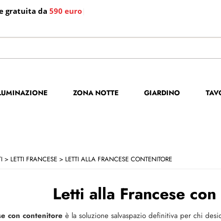
e gratuita da
590 euro
|
S
Per co
LLUMINAZIONE
ZONA NOTTE
GIARDINO
TAV
il no
poi cl
I
LETTI FRANCESE
LETTI ALLA FRANCESE CONTENITORE
Letti alla Francese con
ese con contenitore
è la soluzione salvaspazio definitiva per chi de