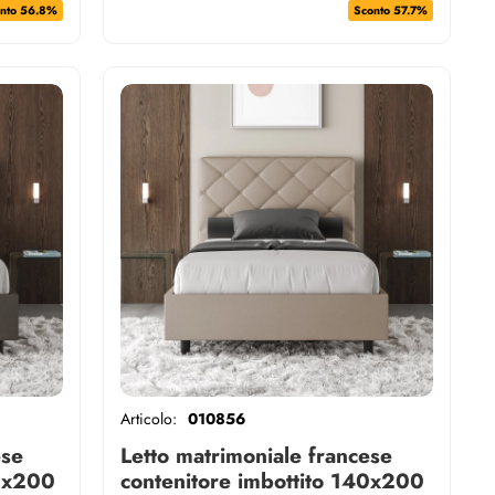
nto 56.8%
Sconto 57.7%
Articolo:
010856
ese
Letto matrimoniale francese
40x200
contenitore imbottito 140x200