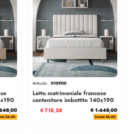
Articolo:
010900
ese
Letto matrimoniale francese
0x190
contenitore imbottito 140x190
a
similpelle bianco Agueda
.648,00
€
718,58
€ 1.648,00
nto 56.4%
Sconto 56.4%