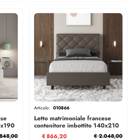
Articolo:
010866
ese
Letto matrimoniale francese
0x190
contenitore imbottito 140x210
similpelle cappuccino Priya
.848,00
€
866,20
€ 2.048,00