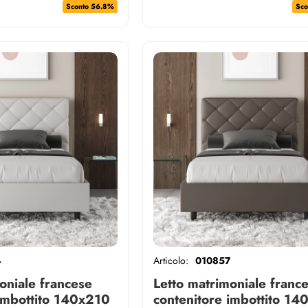
Sconto 56.8%
Sco
4
Articolo:
010857
oniale francese
Letto matrimoniale franc
 imbottito 140x210
contenitore imbottito 1