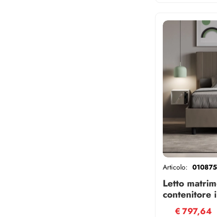
Articolo:
010875
Letto matrim
contenitore
similpelle c
€
797,64