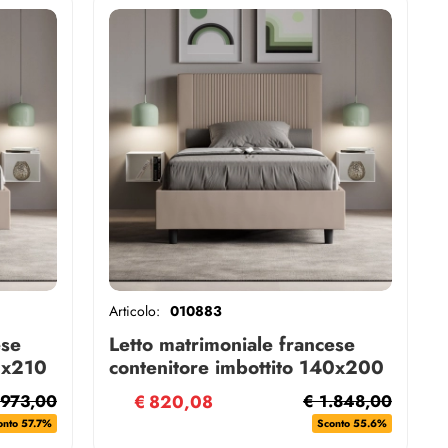
Articolo:
010883
ese
Letto matrimoniale francese
0x210
contenitore imbottito 140x200
similpelle tortora Goya
.973,00
€
820,08
€ 1.848,00
onto 57.7%
Sconto 55.6%