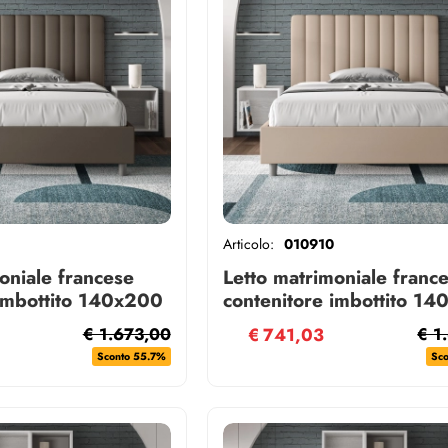
Articolo:
010910
oniale francese
Letto matrimoniale franc
 imbottito 140x200
contenitore imbottito 1
cappuccino Agueda
similpelle tortora Agued
€ 1.673,00
€
741,03
€ 1
Sconto 55.7%
Sc