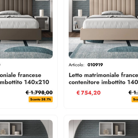
0
Articolo:
010919
oniale francese
Letto matrimoniale franc
 imbottito 140x210
contenitore imbottito 14
cappuccino Agueda
similpelle tortora Agued
€ 1.798,00
€
754,20
€ 1
Sconto 58.1%
Sc