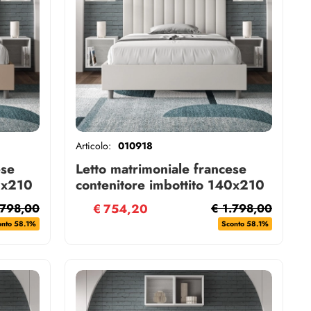
Articolo:
010918
ese
Letto matrimoniale francese
0x210
contenitore imbottito 140x210
a
similpelle bianco Agueda
.798,00
€
754,20
€ 1.798,00
onto 58.1%
Sconto 58.1%