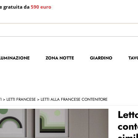
e gratuita da
590 euro
|
S
Per co
LLUMINAZIONE
ZONA NOTTE
GIARDINO
TAV
il no
poi cl
I
LETTI FRANCESE
LETTI ALLA FRANCESE CONTENITORE
Lett
cont
simi