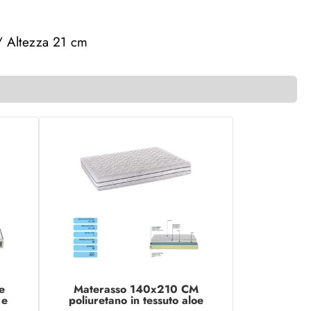
/ Altezza 21 cm
e
Materasso 140x210 CM
 e
poliuretano in tessuto aloe