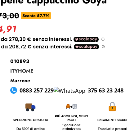
i perso la password?
73,00
Sconto 57.7%
4,91
010893
ITYHOME
Marrone
0883 257 229
375 63 23 248
PIÙ AGGIUNGI, MENO
SPEDIZIONE GRATUITA
PAGHI
PAGAMENTI SICURI
Spedizione
Da 590€ di ordine
ottimizzata
Tracciati e protetti