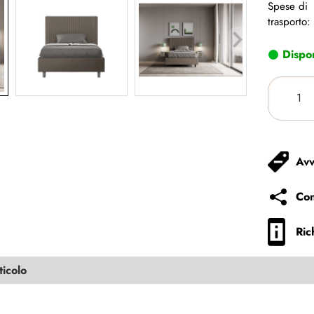
Spese di
trasporto:
Dispon
Avv
Con
Ric
ticolo