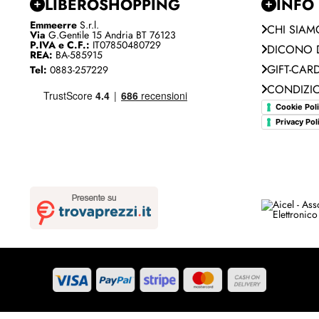
LIBEROSHOPPING
INFO
Emmeerre
S.r.l.
CHI SIAM
Via
G.Gentile 15 Andria BT 76123
P.IVA e C.F.:
IT07850480729
DICONO D
REA:
BA-585915
GIFT-CAR
Tel:
0883-257229
CONDIZIO
Cookie Pol
Privacy Pol