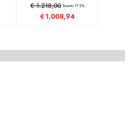
vera sfoderabile
€ 1.218,00
Sconto 17.2%
€
1.008,94