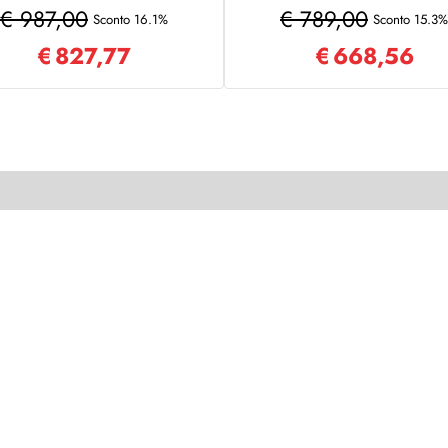
tessuto COMFORT
tessuto poliestere
€ 987,00
€ 789,00
Sconto 16.1%
Sconto 15.3%
€
827,77
€
668,56