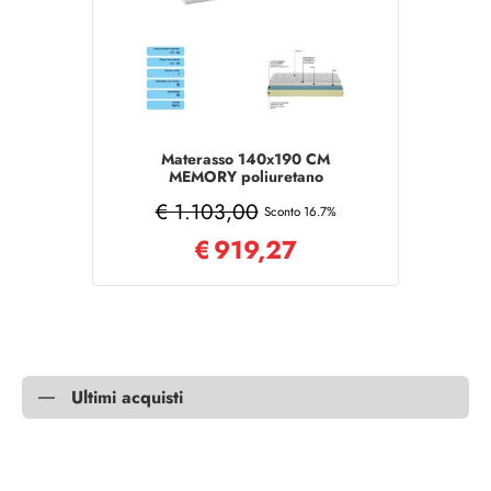
Materasso 140x190 CM
MEMORY poliuretano
sfoderabile aloe vera
€ 1.103,00
Sconto 16.7%
€
919,27
Ultimi acquisti