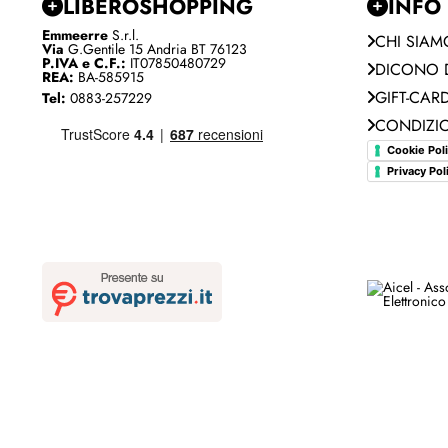
LIBEROSHOPPING
INFO
Emmeerre
S.r.l.
CHI SIAM
Via
G.Gentile 15 Andria BT 76123
P.IVA e C.F.:
IT07850480729
DICONO D
REA:
BA-585915
GIFT-CAR
Tel:
0883-257229
CONDIZIO
Cookie Pol
Privacy Pol