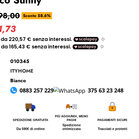
i perso la password?
98,00
Sconto 58.6%
1,73
010345
ITYHOME
Bianco
0883 257 229
375 63 23 248
PIÙ AGGIUNGI, MENO
SPEDIZIONE GRATUITA
PAGHI
PAGAMENTI SICURI
Spedizione
Da 590€ di ordine
ottimizzata
Tracciati e protetti