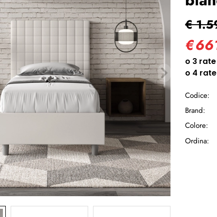
Ha
€ 1.5
€
66
Codice:
Brand:
Colore:
Ordina: