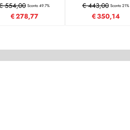
tessuto sfoderabile
€ 554,00
€ 443,00
Sconto 49.7%
Sconto 21%
€
278,77
€
350,14