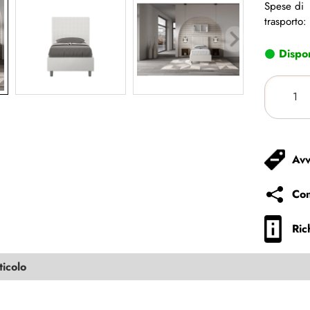
Spese di
trasporto:
Dispon
Avv
Con
Ric
ticolo