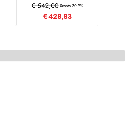
aloe vere
€ 542,00
Sconto 20.9%
€
428,83