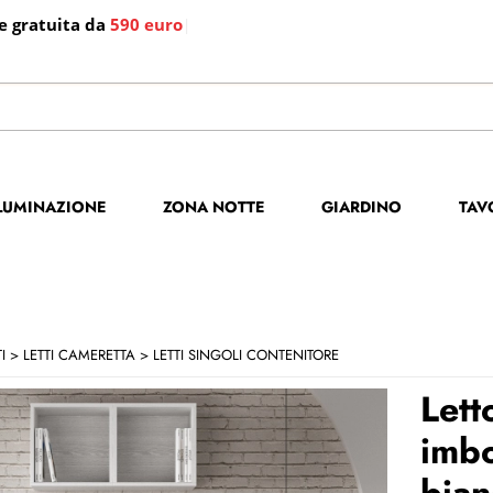
e gratuita da
590 euro
|
S
Per co
LLUMINAZIONE
ZONA NOTTE
GIARDINO
TAV
il no
poi cl
I
LETTI CAMERETTA
LETTI SINGOLI CONTENITORE
Lett
imbo
bia