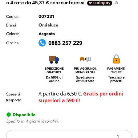
007231
Codice:
Ondaluce
Brand:
Argento
Colore:
0883 257 229
Ordina:
SPEDIZIONE
PIÙ AGGIUNGI,
PAGAMENTI
GRATUITA
MENO PAGHI
SICURI
Da 590€ di
Spedizione
Tracciati e
ordine
ottimizzata
protetti
A partire da 6,50 €.
Gratis per ordini
Spese di
trasporto:
superiori a 590 €!
Disponibile
Spedito in 4 giorni lavorativi.