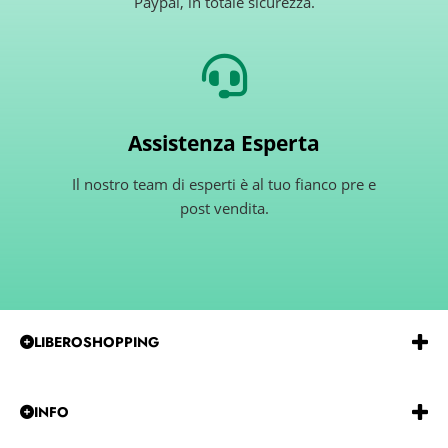
Paypal, in totale sicurezza.
Assistenza Esperta
Il nostro team di esperti è al tuo fianco pre e
post vendita.
LIBEROSHOPPING
Emmeerre
S.r.l.
Via
G.Gentile 15 Andria BT 76123
P.IVA e C.F.:
IT07850480729
REA:
BA-585915
INFO
Tel:
0883-257229
CHI SIAMO