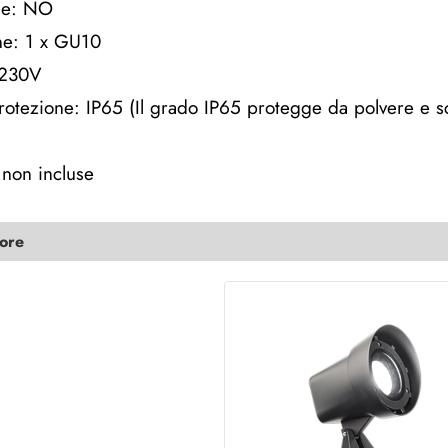
le: NO
ne: 1 x GU10
-230V
otezione: IP65 (Il grado IP65 protegge da polvere e s
non incluse
lore