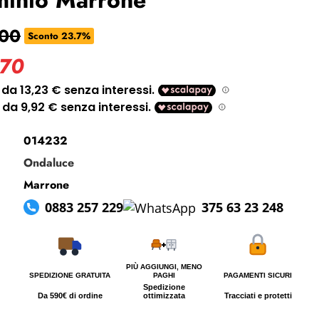
i perso la password?
,00
Sconto 23.7%
,70
014232
Ondaluce
Marrone
0883 257 229
375 63 23 248
PIÙ AGGIUNGI, MENO
SPEDIZIONE GRATUITA
PAGHI
PAGAMENTI SICURI
Spedizione
Da 590€ di ordine
ottimizzata
Tracciati e protetti