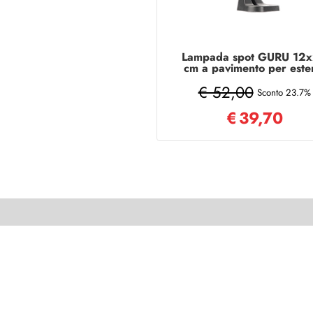
Lampada spot GURU 12
cm a pavimento per este
in alluminio Nero
€ 52,00
Sconto 23.7%
€
39,70