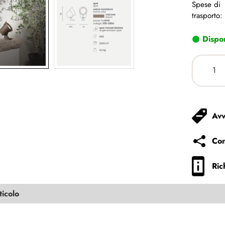
Spese di
trasporto:
Dispon
Avv
Con
Ric
ticolo