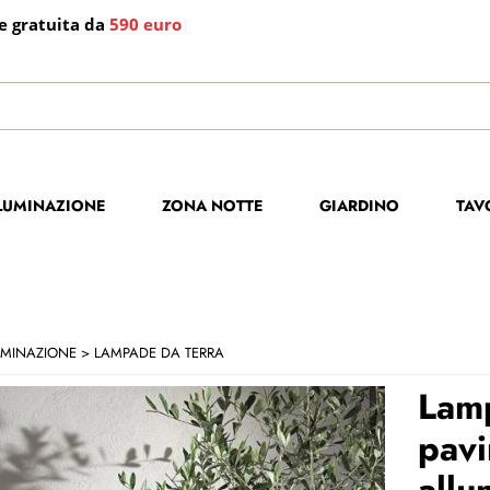
e gratuita da
590 euro
|
S
Per co
LLUMINAZIONE
ZONA NOTTE
GIARDINO
TAV
il no
poi cl
UMINAZIONE
LAMPADE DA TERRA
Lam
pavi
allu