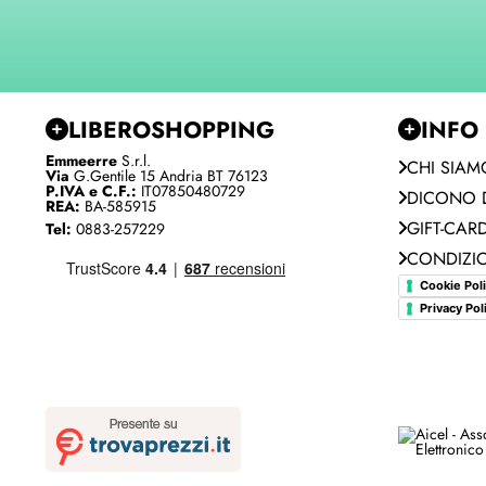
LIBEROSHOPPING
INFO
Emmeerre
S.r.l.
CHI SIAM
Via
G.Gentile 15 Andria BT 76123
P.IVA e C.F.:
IT07850480729
DICONO D
REA:
BA-585915
GIFT-CAR
Tel:
0883-257229
CONDIZIO
Cookie Pol
Privacy Pol