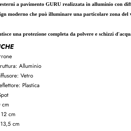
terni a pavimento GURU realizzata in alluminio con diffus
ign moderno che può illuminare una particolare zona del vo
ntisce una protezione completa da polvere e schizzi d'acqu
ICHE
rrone
truttura: Alluminio
iffusore: Vetro
flettore: Plastica
Spot
0 cm
 12 cm
 13,5 cm