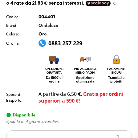
004401
Codice:
Ondaluce
Brand:
Oro
Colore:
0883 257 229
Ordina:
SPEDIZIONE
PIÙ AGGIUNGI,
PAGAMENTI
GRATUITA
MENO PAGHI
SICURI
Da 590€ di
Spedizione
Tracciati e
ordine
ottimizzata
protetti
A partire da 6,50 €.
Gratis per ordini
Spese di
trasporto:
superiori a 590 €!
Disponibile
Spedito in 4 giorni lavorativi.