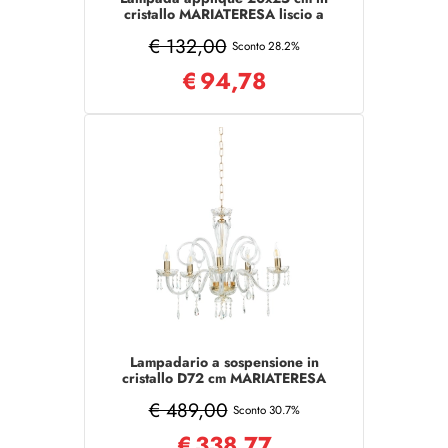
cristallo MARIATERESA liscio a
1 luce
€ 132,00
Sconto 28.2%
€
94,78
Lampadario a sospensione in
cristallo D72 cm MARIATERESA
liscio 5 luci
€ 489,00
Sconto 30.7%
€
338,77