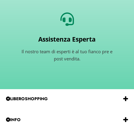
Assistenza Esperta
Il nostro team di esperti è al tuo fianco pre e
post vendita.
LIBEROSHOPPING
Emmeerre
S.r.l.
Via
G.Gentile 15 Andria BT 76123
P.IVA e C.F.:
IT07850480729
REA:
BA-585915
INFO
Tel:
0883-257229
CHI SIAMO