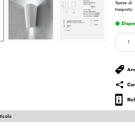
Spese di
trasporto:
Dispon
Avv
Con
Ric
ticolo