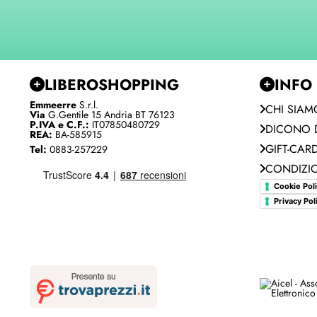
LIBEROSHOPPING
INFO
Emmeerre
S.r.l.
CHI SIAM
Via
G.Gentile 15 Andria BT 76123
P.IVA e C.F.:
IT07850480729
DICONO D
REA:
BA-585915
GIFT-CAR
Tel:
0883-257229
CONDIZIO
Cookie Pol
Privacy Pol