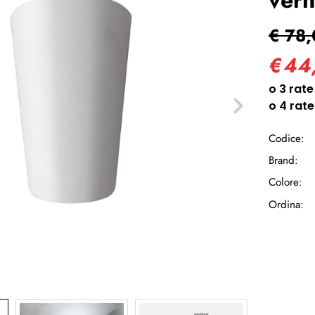
Ha
€ 78,
€
44
Codice:
Brand:
Colore:
Ordina: