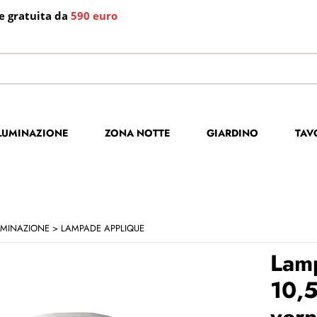
e gratuita da
590 euro
|
S
Per co
LLUMINAZIONE
ZONA NOTTE
GIARDINO
TAV
il no
poi cl
UMINAZIONE
LAMPADE APPLIQUE
Lamp
10,5
vern