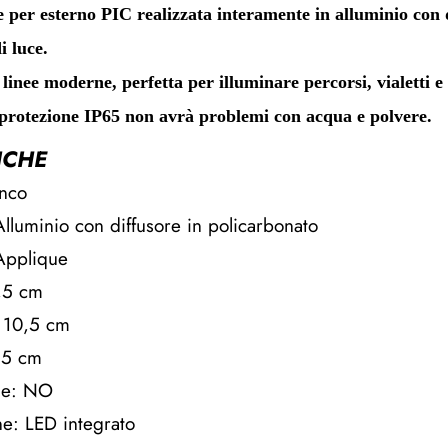
per esterno PIC realizzata interamente in alluminio con d
i luce.
linee moderne, perfetta per illuminare percorsi, vialetti 
 protezione IP65 non avrà problemi con acqua e polvere.
ICHE
anco
Alluminio con diffusore in policarbonato
 Applique
7,5 cm
 10,5 cm
 5 cm
le: NO
ne: LED integrato