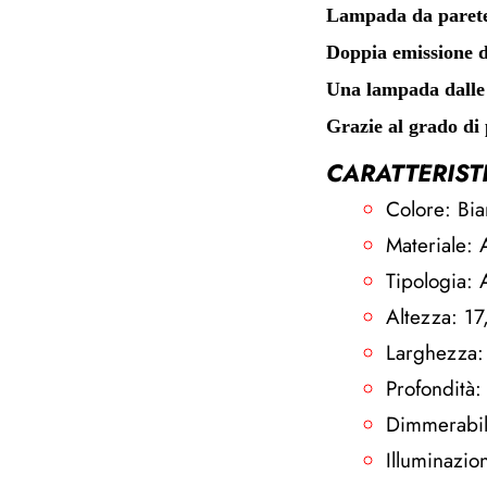
Lampada da parete 
Doppia emissione d
Una lampada dalle 
Grazie al grado di
CARATTERIST
Colore: Bi
Materiale: 
Tipologia:
Altezza: 1
Larghezza:
Profondità:
Dimmerabi
Illuminazio