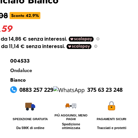
i perso la password?
08
Sconto 42.9%
,59
004533
Ondaluce
Bianco
0883 257 229
375 63 23 248
PIÙ AGGIUNGI, MENO
SPEDIZIONE GRATUITA
PAGHI
PAGAMENTI SICURI
Spedizione
Da 590€ di ordine
ottimizzata
Tracciati e protetti