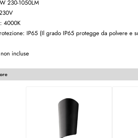
11W 230-1050LM
-230V
e: 4000K
otezione: IP65 (Il grado IP65 protegge da polvere e s
non incluse
lore