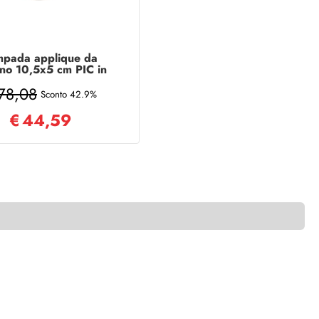
mpada applique da
rno 10,5x5 cm PIC in
inio verniciato Silver
78,08
Sconto 42.9%
€
44,59