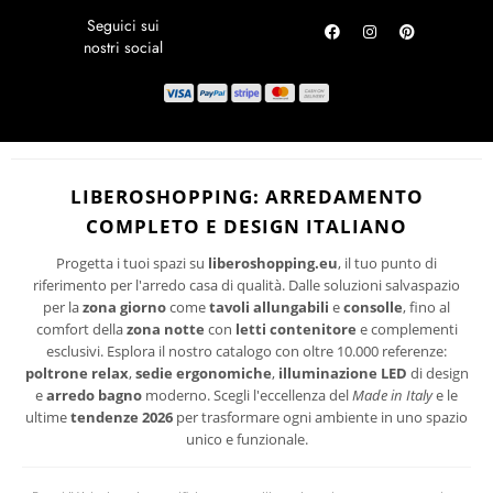
SPEDIZIONI
aggiornato sulle ultime tendenze di design, promozioni riservate e
novità per la tua casa.
RICHIEDI UN RESO
Ho letto ed accetto le condizioni della politica-sulla-riservatezza
I suoi dati personali verranno trattati per le finalità connesse all'invio delle newsletter.
LIBEROSHOPPING: ARREDAMENTO
Per maggiori informazioni sul trattamento dei dati personali consultare la privacy policy
COMPLETO E DESIGN ITALIANO
del sito.
Progetta i tuoi spazi su
liberoshopping.eu
, il tuo punto di
riferimento per l'arredo casa di qualità. Dalle soluzioni salvaspazio
per la
zona giorno
come
tavoli allungabili
e
consolle
, fino al
comfort della
zona notte
con
letti contenitore
e complementi
esclusivi. Esplora il nostro catalogo con oltre 10.000 referenze:
poltrone relax
,
sedie ergonomiche
,
illuminazione LED
di design
e
arredo bagno
moderno. Scegli l'eccellenza del
Made in Italy
e le
ultime
tendenze 2026
per trasformare ogni ambiente in uno spazio
unico e funzionale.