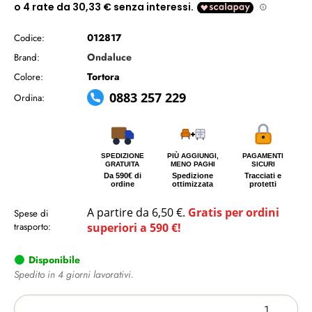
012817
Codice:
Ondaluce
Brand:
Tortora
Colore:
0883 257 229
Ordina:
SPEDIZIONE
PIÙ AGGIUNGI,
PAGAMENTI
GRATUITA
MENO PAGHI
SICURI
Da 590€ di
Spedizione
Tracciati e
ordine
ottimizzata
protetti
A partire da 6,50 €.
Gratis per ordini
Spese di
trasporto:
superiori a 590 €!
Disponibile
Spedito in 4 giorni lavorativi.