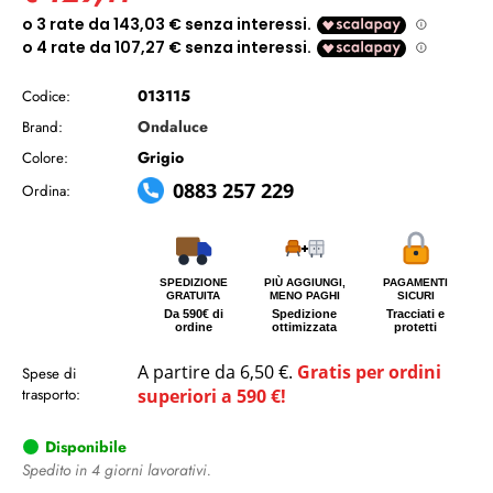
013115
Codice:
Ondaluce
Brand:
Grigio
Colore:
0883 257 229
Ordina:
SPEDIZIONE
PIÙ AGGIUNGI,
PAGAMENTI
GRATUITA
MENO PAGHI
SICURI
Da 590€ di
Spedizione
Tracciati e
ordine
ottimizzata
protetti
A partire da 6,50 €.
Gratis per ordini
Spese di
trasporto:
superiori a 590 €!
Disponibile
Spedito in 4 giorni lavorativi.